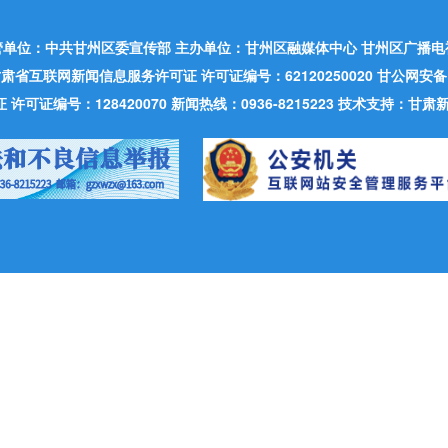
管单位：中共甘州区委宣传部 主办单位：甘州区融媒体中心 甘州区广播电
肃省互联网新闻信息服务许可证 许可证编号：62120250020 甘公网安备：620
可证编号：128420070 新闻热线：0936-8215223 技术支持：