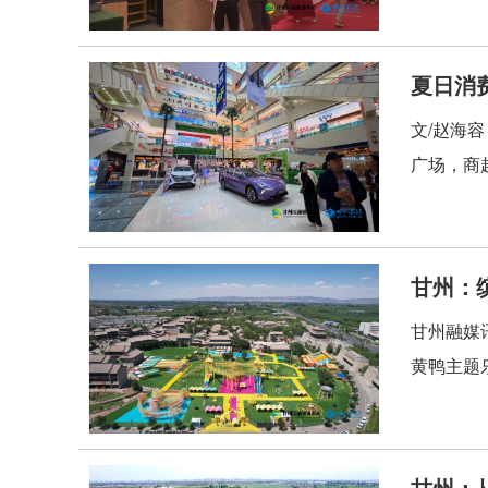
夏日消
文/赵海
广场，商
甘州：
甘州融媒
黄鸭主题
甘州：