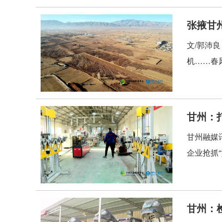
张掖甘
文/郭沛
机……春
甘州：
甘州融媒
企业抢抓
甘州：检