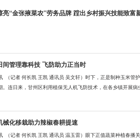
擦亮“金张掖菜农”劳务品牌 蹚出乡村振兴技能致富
：田间管理靠科技 飞防助力正当时
讯 （记者 何长凯 王凯 通讯员 吴文轩）时下，正是制种玉米
期。连日来，甘州区利用植保无人机飞防技术，在各乡镇开展病虫害
机械化移栽助力辣椒春耕提速
讯 （记者 何长凯 王凯 通讯员 温玉雷）眼下正值蔬菜种植春