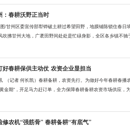
州：春耕沃野正当时
良 图/甘州区委宣传部犁铧破土耕过希望田野，地膜铺陈锁住春
风吹拂甘州大地，广袤田野间处处是忙碌身影，全区各乡镇不驰于
打好春耕保供主动仗 农资企业显担当
讯 （记者 何长凯）春耕备耕，农资先行。为做好今年春耕春播
“黄金期”，开足马力赶订单，全力保障春耕备耕农资市场供应，为今
修农机“强筋骨” 春耕备耕“有底气”