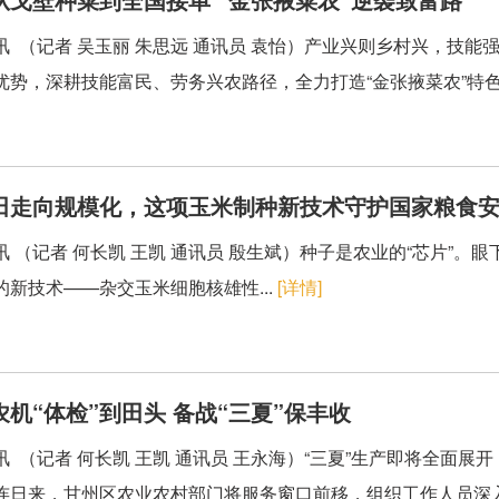
讯 （记者 吴玉丽 朱思远 通讯员 袁怡）产业兴则乡村兴，技
优势，深耕技能富民、劳务兴农路径，全力打造“金张掖菜农”特色劳
田走向规模化，这项玉米制种新技术守护国家粮食
讯 （记者 何长凯 王凯 通讯员 殷生斌）种子是农业的“芯片”
的新技术——杂交玉米细胞核雄性...
[详情]
机“体检”到田头 备战“三夏”保丰收
讯 （记者 何长凯 王凯 通讯员 王永海）“三夏”生产即将全面
连日来，甘州区农业农村部门将服务窗口前移，组织工作人员深入.