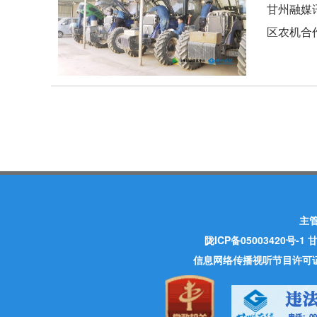
甘州融媒
区农机合
主
陇ICP备05003420号-1
甘
信息网络传播视听节目许可证 许