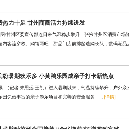
费热力十足 甘州商圈活力持续迸发
容 图/甘州区委宣传部连日来气温稳步攀升，张掖甘州区消费市
超内客流穿梭、购销两旺，甜品门店前排起选购长队，数码潮品店
缤纷暑期欢乐多 小黄鸭乐园成亲子打卡新热点
讯 （记者 朱思远 王凯）进入暑期以来，气温持续攀升，户外
乐园凭借丰富的亲子游乐项目和完善的安全服务，...
[详情]
从戈壁种菜到全国接单 “金张掖菜农”逆袭致富路