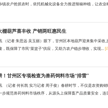
乡镇农户抢抓农时，依托机械化设备全力推进辣椒种植，让农业科技
大棚葫芦喜丰收 产销两旺惠民生
讯 （记者 朱思远 吴玉丽）眼下，甘州区本地葫芦迎来集中采
接，既保障了市民“菜篮子”供应，又助力农户稳步增收，实现...
[
耕！甘州区专项检查为兽药饲料市场“排雷”
讯 （记者 何长凯 实习记者 周子俊）春耕时节，不仅是农资购
一步规范兽药饲料市场秩序，从源头上保障畜产品质量安全，连日来