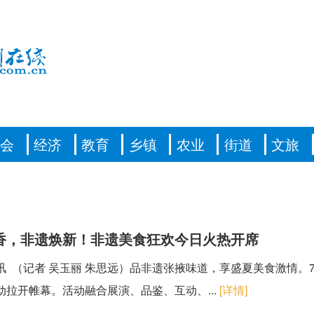
社会
经济
教育
乡镇
农业
街道
文旅
香，非遗焕新！非遗美食狂欢今日火热开席
讯 （记者 吴玉丽 朱思远）品非遗张掖味道，享盛夏美食激情。7
动拉开帷幕。活动融合展演、品鉴、互动、...
[详情]