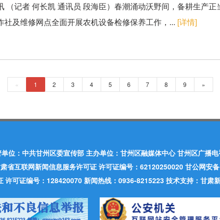
讯 （记者 何长凯 通讯员 段海臣）春潮涌动沃野间，备耕生产
作社及维修网点全面开展农机设备检修保养工作，...
[详情]
«
1
2
3
4
5
6
7
8
9
»
管单位：中共甘州区委宣传部 主办单位：甘州区融媒体中心 甘州区广播电
肃省互联网新闻信息服务许可证 许可证编号：62120250020 甘公网安备：620
可证编号：128420070 新闻热线：0936-8215223 技术支持：