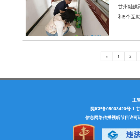
甘州融媒
和5个互
«
1
2
主
陇ICP备05003420号-1
甘
信息网络传播视听节目许可证 许