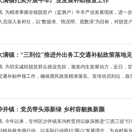
讯 为精准掌握全镇脱贫户（监测户）牛羊产业发展现状，进一
人员深入各村社，以“数据准、情况明、底数清”为目标，对脱贫户（
大满镇：“三到位”推进外出务工交通补贴政策落地
讯 为切实减轻脱贫群众就业负担，激发内生发展动力，近日，甘州
交通补贴申领工作，确保惠民政策精准落实。宣传动员到位，政策知晓
沙井镇：党员带头添新绿 乡村容貌换新颜
讯 今年以来，甘州区沙井镇东沟村坚持以纵深推进“三抓三促”
补植补栽专项行动，以实际行动践行“两山”发展理念，为乡村振兴增