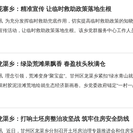
花寨乡：精准宣传 让临时救助政策落地生根
讯 为充分发挥临时救助兜底作用，切实提高临时救助政策的知
宣传活动，让临时救助政策落地生根。该乡党群服务中心工作人员
龙渠乡：绿染荒滩果飘香 春盈枝头秋满仓
讯 理念引领，荒滩变身“聚宝盆”。甘州区龙渠乡紧扣“绿水青山就
坝村胶泥洼滩荒地绘就生态经济新画卷。乡党委政府锚定“一村一品”
龙渠乡：打响土坯房整治攻坚战 筑牢住房安全防线
讯 近日，甘州区龙渠乡分别召开土坯房治理专题推进会和住房