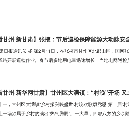
看甘州·新甘肃】张掖：节后巡检保障能源大动脉安
甘肃日报通讯员 杨 潇2月11日，在张掖市甘州区北部山区，国网
线路开展巡检作业。春节后多地用电量迅速增长，当地电网巡检员
看甘州·新华网甘肃】甘州区大满镇：“村晚”开场 又
十一，甘州区大满镇“乡村振兴映盛世·村晚欢歌颂党恩”第二届“
让一场独属于乡村的演出“热气腾腾”。一大早，四邻八方的乡亲陆