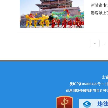
新甘肃·
游客献上
«
1
主
陇ICP备05003420号-1
甘
信息网络传播视听节目许可证 许