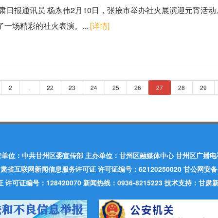
甘肃日报通讯员 杨永伟2月10日，张掖市举办社火展演迎元宵活
了一场精彩的社火表演。...
[详情]
2
...
22
23
24
25
26
27
28
29
管单位：中共甘州区委宣传部 主办单位：甘州区融媒体中心 甘州区广播电
肃省互联网新闻信息服务许可证 许可证编号：62120250020 甘公网安备：620
可证编号：128420070 新闻热线：0936-8215223 技术支持：