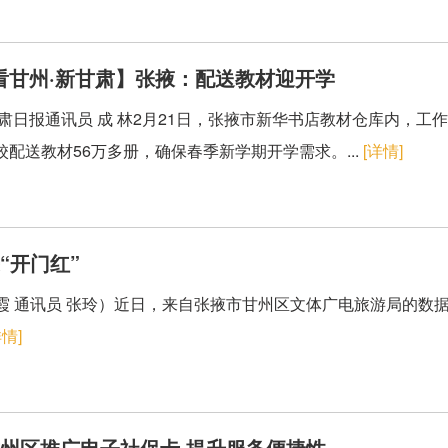
看甘州·新甘肃】张掖：配送教材迎开学
甘肃日报通讯员 成 林2月21日，张掖市新华书店教材仓库内，工
校配送教材56万多册，确保春季新学期开学需求。...
[详情]
“开门红”
霞 通讯员 张玲）近日，来自张掖市甘州区文体广电旅游局的数据显
详情]
州区推广电子社保卡 提升服务便捷性