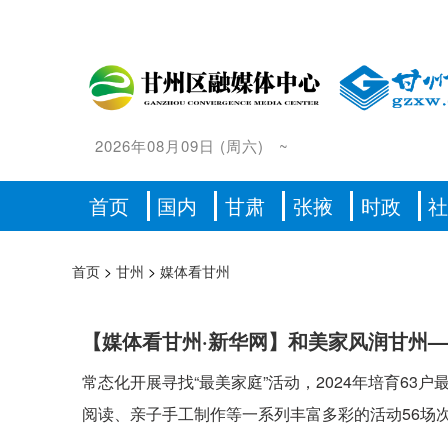
2026年08月09日
(
周六
)
~
首页
国内
甘肃
张掖
时政
首页
>
甘州
>
媒体看甘州
【媒体看甘州·新华网】和美家风润甘州
常态化开展寻找“最美家庭”活动，2024年培育6
阅读、亲子手工制作等一系列丰富多彩的活动56场次；