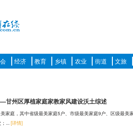
社会
经济
教育
乡镇
农业
街道
文旅
——甘州区厚植家庭家教家风建设沃土综述
3户最美家庭，其中省级最美家庭5户、市级最美家庭9户、区级最
...
[详情]