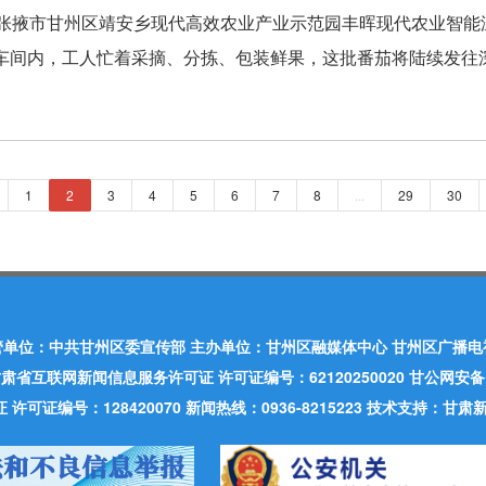
，张掖市甘州区靖安乡现代高效农业产业示范园丰晖现代农业智能
车间内，工人忙着采摘、分拣、包装鲜果，这批番茄将陆续发往深
1
2
3
4
5
6
7
8
...
29
30
管单位：中共甘州区委宣传部 主办单位：甘州区融媒体中心 甘州区广播电
肃省互联网新闻信息服务许可证 许可证编号：62120250020 甘公网安备：620
可证编号：128420070 新闻热线：0936-8215223 技术支持：