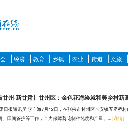
社会
经济
教育
乡镇
农业
街道
文旅
看甘州·新甘肃】甘州区：金色花海绘就和美乡村新
甘肃日报通讯员 李自海7月12日，在张掖市甘州区长安镇五座桥
粉、田间管护等工作，全力保障葵花制种纯度和产量。...
[详情]