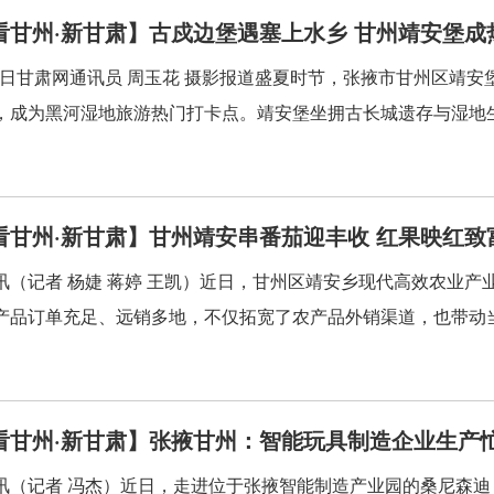
看甘州·新甘肃】古戍边堡遇塞上水乡 甘州靖安堡成
每日甘肃网通讯员 周玉花 摄影报道盛夏时节，张掖市甘州区靖
，成为黑河湿地旅游热门打卡点。靖安堡坐拥古长城遗存与湿地生
看甘州·新甘肃】甘州靖安串番茄迎丰收 红果映红致
讯（记者 杨婕 蒋婷 王凯）近日，甘州区靖安乡现代高效农业
产品订单充足、远销多地，不仅拓宽了农产品外销渠道，也带动当
看甘州·新甘肃】张掖甘州：智能玩具制造企业生产
讯（记者 冯杰）近日，走进位于张掖智能制造产业园的桑尼森