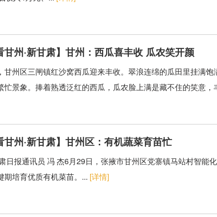
看甘州·新甘肃】甘州：西瓜喜丰收 瓜农笑开颜
，甘州区三闸镇红沙窝西瓜迎来丰收。翠浪连绵的瓜田里挂满饱
繁忙景象。捧着熟透泛红的西瓜，瓜农脸上满是藏不住的笑意，丰
看甘州·新甘肃】甘州区：有机蔬菜育苗忙
甘肃日报通讯员 冯 杰6月29日，张掖市甘州区党寨镇马站村智
键期培育优质有机菜苗。...
[详情]