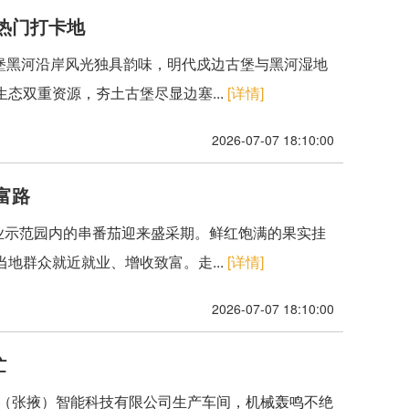
热门打卡地
安堡黑河沿岸风光独具韵味，明代戍边古堡与黑河湿地
态双重资源，夯土古堡尽显边塞...
[详情]
2026-07-07 18:10:00
富路
产业示范园内的串番茄迎来盛采期。鲜红饱满的果实挂
地群众就近就业、增收致富。走...
[详情]
2026-07-07 18:10:00
忙
迪（张掖）智能科技有限公司生产车间，机械轰鸣不绝