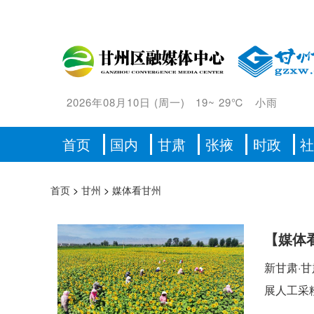
2026年08月10日
(
周一
)
19
~
29℃
小雨
首页
国内
甘肃
张掖
时政
首页
>
甘州
>
媒体看甘州
【媒体
新甘肃·
展人工采