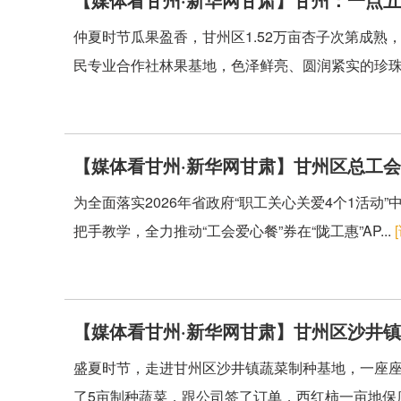
仲夏时节瓜果盈香，甘州区1.52万亩杏子次第成
民专业合作社林果基地，色泽鲜亮、圆润紧实的珍珠油
【媒体看甘州·新华网甘肃】甘州区总工会
为全面落实2026年省政府“职工关心关爱4个1活
把手教学，全力推动“工会爱心餐”券在“陇工惠”AP...
【媒体看甘州·新华网甘肃】甘州区沙井
盛夏时节，走进甘州区沙井镇蔬菜制种基地，一座座
了5亩制种蔬菜，跟公司签了订单，西红柿一亩地保底收