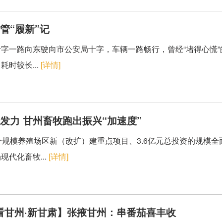
管“履新”记
字一路向东驶向市公安局十字，车辆一路畅行，曾经“堵得心慌”的
时较长...
[详情]
发力 甘州畜牧跑出振兴“加速度”
个规模养殖场区新（改扩）建重点项目、3.6亿元总投资的规模
代化畜牧...
[详情]
看甘州·新甘肃】张掖甘州：串番茄喜丰收