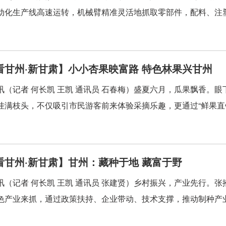
动化生产线高速运转，机械臂精准灵活地抓取零部件，配料、注塑
看甘州·新甘肃】小小杏果映富路 特色林果兴甘州
讯（记者 何长凯 王凯 通讯员 石春梅）盛夏六月，瓜果飘香。眼
挂满枝头，不仅吸引市民游客前来体验采摘乐趣，更通过“鲜果直销+
看甘州·新甘肃】甘州：藏种于地 藏富于野
讯（记者 何长凯 王凯 通讯员 张建贤）乡村振兴，产业先行。
色产业来抓，通过政策扶持、企业带动、技术支撑，推动制种产业