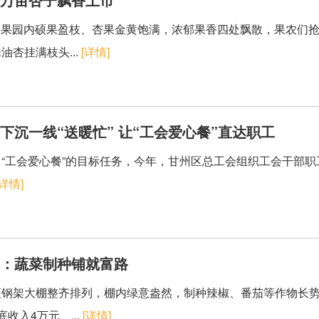
熟，果园内硕果盈枝、杏果金黄饱满，浓郁果香四处飘散，果农们
杏挂满枝头...
[详情]
下沉一线“送暖忙” 让“工会爱心餐”直达职工
动”中“工会爱心餐”的目标任务，今年，甘州区总工会组织工会干
[详情]
镇：蔬菜制种铺就富路
钢架大棚整齐排列，棚内绿意盎然，制种辣椒、番茄等作物长势
入4万元、...
[详情]