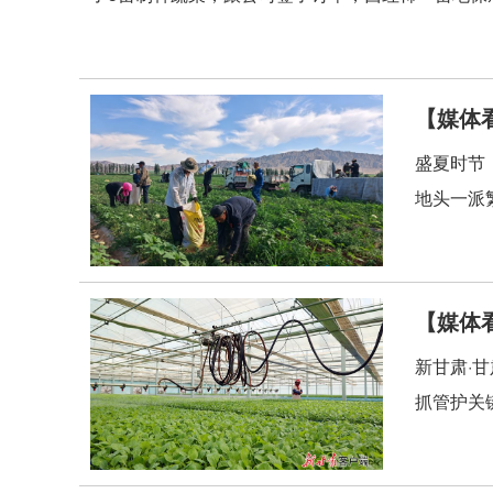
【媒体
盛夏时节
地头一派
【媒体
新甘肃·
抓管护关