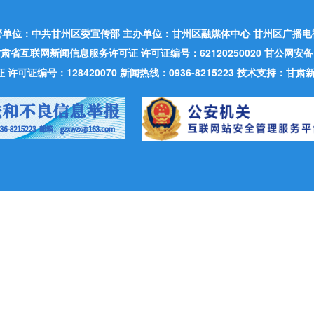
管单位：中共甘州区委宣传部 主办单位：甘州区融媒体中心 甘州区广播电
肃省互联网新闻信息服务许可证 许可证编号：62120250020 甘公网安备：620
可证编号：128420070 新闻热线：0936-8215223 技术支持：