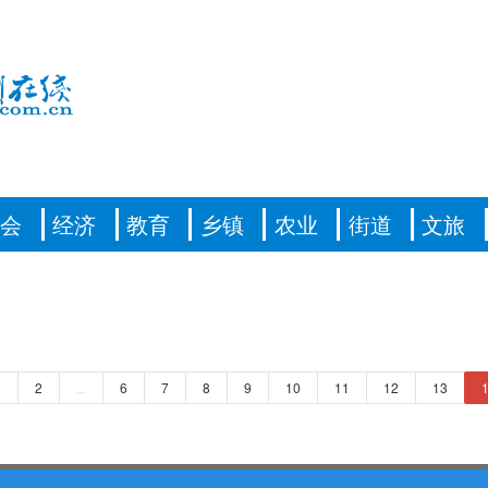
社会
经济
教育
乡镇
农业
街道
文旅
1
2
...
6
7
8
9
10
11
12
13