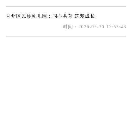
甘州区民族幼儿园：同心共育 筑梦成长
时间：2026-03-30 17:53:48
甘州区西街小学：警校同心护童行 文明出行筑防线
时间：2026-03-30 17:53:48
张掖市第一中学：精准教学提质量 数字赋能促成长
时间：2026-03-27 18:00:27
甘州区第六幼儿园：预防为先 健康护航
时间：2026-03-27 18:00:27