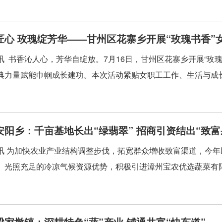
匠心 玫瑰绽芳华——甘州区花寨乡开展“玫瑰书香”
讯 书香沁人心，芳华自绽放。7月16日，甘州区花寨乡开展“玫
典力量赋能巾帼成长建功。本次活动紧贴女职工工作、生活与成长需
安阳乡：千亩基地长出“绿翡翠” 招商引资结出“致富
讯 为加快农业产业结构调整步伐，拓宽群众增收致富渠道，今
、光照充足的冷凉气候资源优势，积极引进漳州宝农优选蔬菜有限公
梁家墩镇：深耕特色“蔬”产业 铺通共富“快车道”