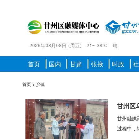
2026年08月08日
(
周五
)
21
~
38℃
晴
首页
国内
甘肃
张掖
时政
首页
>
乡镇
甘州区
甘州融媒
过程中，