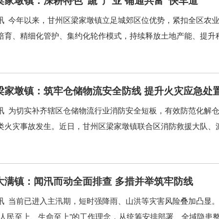
讯 今年以来，甘州区梁家墩镇立足城郊区位优势，紧扣全区农
培育、精细化管护、集约化轮作模式，持续释放土地产能、提升种
梁家墩镇：筑牢仓储物流安全防线 提升火灾应急处
讯 为切实补齐辖区仓储物流行业消防安全短板，有效防范化解
类火灾事故发生。近日，甘州区梁家墩镇联合区消防救援大队、派
大满镇：闻汛而动全面排查 多措并举筑牢防线
讯 当前已进入主汛期，短时强降雨、山洪等灾害风险叠加凸显
“人民至上、生命至上”的工作理念，从统筹安排部署、全域隐患整治