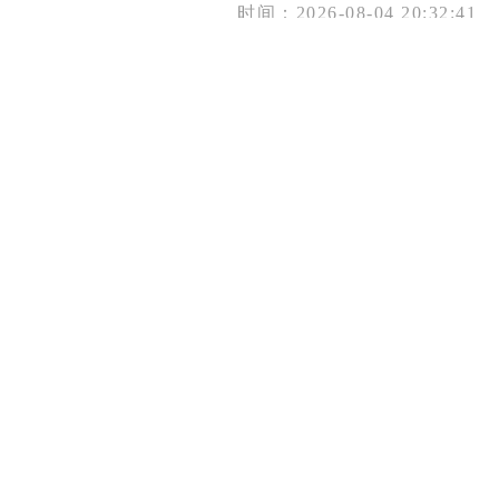
时间：2026-08-04 20:32:41
甘州：民生向暖 幸福满格
时间：2026-08-04 20:32:41
甘州：良种亮剑启新程 共赢产业新未来
时间：2026-08-04 20:32:40
别跑远了！甘州这些藏在村里的游玩地在暑期火出圈
时间：2026-08-04 20:32:40
清廉甘州建设持续发力 廉洁清风直抵基层末梢
时间：2026-08-03 18:45:57