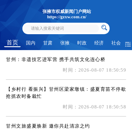
张掖市权威新闻门户网站
https://gzxw.com.cn/
首页
国内
甘肃
张掖
时政
经济
社会
甘州：非遗技艺进军营 携手共筑文化连心桥
时间：2026-08-07 18:50:59
【乡村行 看振兴】甘州区梁家墩镇：盛夏育苗不停歇
抢抓农时备栽忙
时间：2026-08-07 18:50:58
甘州文旅盛夏焕新 邀你共赴清凉之约