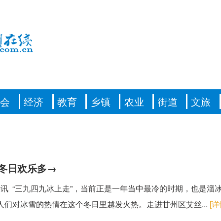
社会
经济
教育
乡镇
农业
街道
文旅
 冬日欢乐多→
讯 “三九四九冰上走”，当前正是一年当中最冷的时期，也是溜
人们对冰雪的热情在这个冬日里越发火热。走进甘州区艾丝...
[详