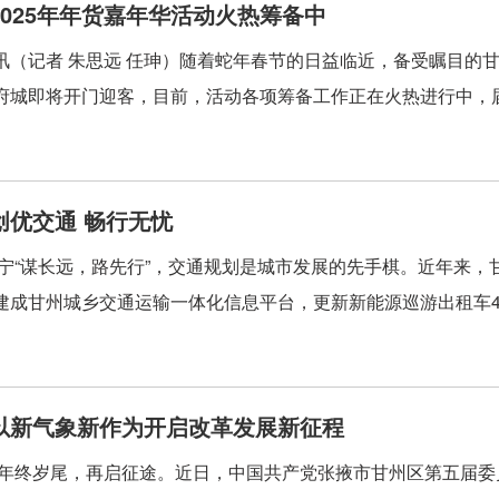
2025年年货嘉年华活动火热筹备中
讯（记者 朱思远 任珅）随着蛇年春节的日益临近，备受瞩目的甘州
府城即将开门迎客，目前，活动各项筹备工作正在火热进行中，届
创优交通 畅行无忧
紫宁“谋长远，路先行”，交通规划是城市发展的先手棋。近年来
建成甘州城乡交通运输一体化信息平台，更新新能源巡游出租车44
以新气象新作为开启改革发展新征程
玲年终岁尾，再启征途。近日，中国共产党张掖市甘州区第五届