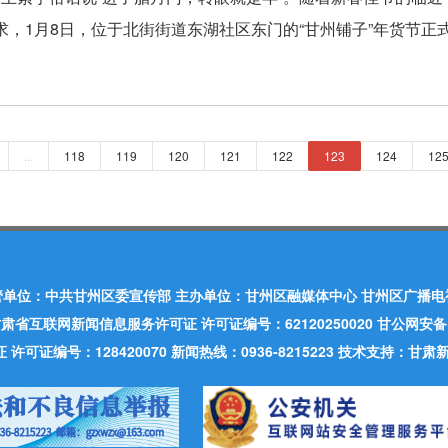
求，1月8日，位于北街街道东湖社区东门的“甘州铺子”年货节正式
...
118
119
120
121
122
123
124
12
管单位：中共甘州区委宣传部 主办单位：甘州区融媒体中心 甘州区广播电
肃省互联网新闻信息服务许可证 许可证编号：62120250020 甘公网安备：620
可证编号：128420070 新闻热线：0936-8215223 技术支持：