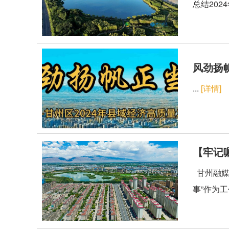
总结20
风劲扬
...
[详情]
【牢记
甘州融媒
事”作为工