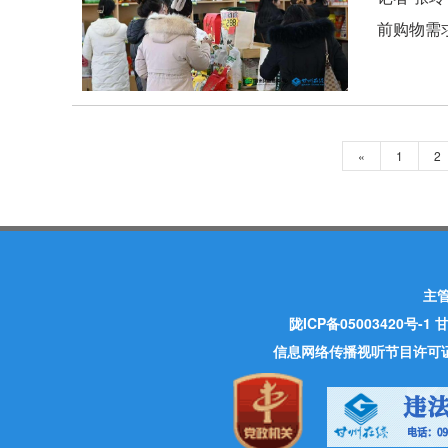
前购物需
«
1
2
主
陇ICP备05003420号-1
甘
信息网络传播视听节目许可证 许