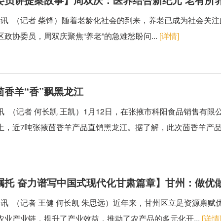
讯 （记者 柴锋）随着老龄化社会的到来，养老已成为社会关
政协委员，周双庆聚焦“养老”的急难愁盼问...
[详情]
茴香羊“香”飘黑龙江
讯 （记者 何长凯 王凯）1月12日，在张掖市科阳食品销售有限
上，近7吨张掖茴香羊产品直销黑龙江。据了解，此次茴香羊产品.
嘱托 奋力谱写中国式现代化甘肃篇章】甘州：做优做
讯 （记者 王健 何长凯 朱思远）近年来，甘州区立足资源禀
农业产业链，提升了产业效益，推动了农产品的多元化开...
[详情