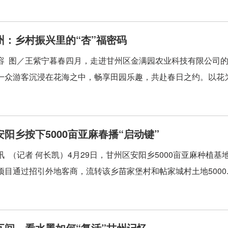
州：乡村振兴里的“杏”福密码
容 图／王紫宁暮春四月，走进甘州区金满园农业科技有限公司
一众游客沉浸在花海之中，畅享田园乐趣，共赴春日之约。以花为
阳乡按下5000亩亚麻春播“启动键”
讯 （记者 何长凯）4月29日，甘州区安阳乡5000亩亚麻种
项目通过招引外地客商，流转该乡苗家堡村和帖家城村土地5000..
瓦间，看水墨如何“复活”甘州记忆