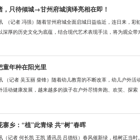
绪，只待倾城→甘州府城演绎亮相在即！
讯 （记者 冯强）随着甘州府城全面启城日益临近，连日来，彩
以深厚的历史文化为底蕴，结合现代艺术表现手法，将为观众带来一
把童年种在阳光里
讯 （记者 吴玉丽 柴锋）随着幼儿教育的不断改革，幼儿户外
外活动健康发展，越来越多的孩子在户外尽情奔跑、欢笑、探索，
寨乡：“植”此青绿 共“树”春晖
讯（记者 何长凯 王凯 通讯员 吕德钰）春风催新绿，植树正当