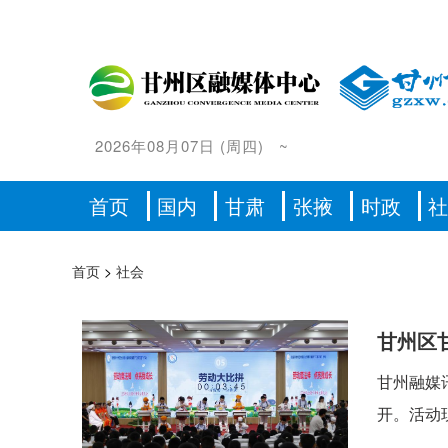
2026年08月07日
(
周四
)
~
首页
国内
甘肃
张掖
时政
首页
>
社会
甘州区
甘州融媒
开。活动