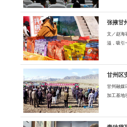
张掖甘
文／赵海
溢，吸引
甘州区安
甘州融媒
加工基地
青砖黛