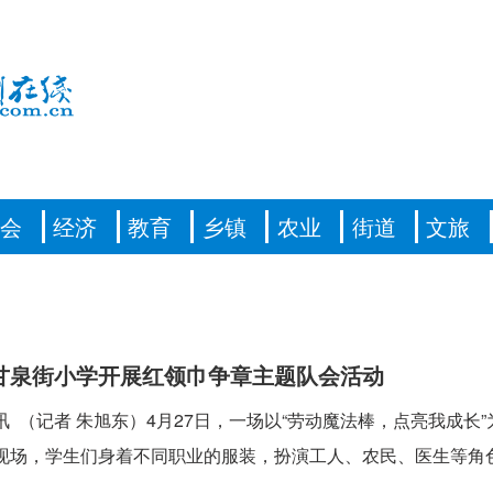
社会
经济
教育
乡镇
农业
街道
文旅
甘泉街小学开展红领巾争章主题队会活动
讯 （记者 朱旭东）4月27日，一场以“劳动魔法棒，点亮我成
现场，学生们身着不同职业的服装，扮演工人、农民、医生等角色依