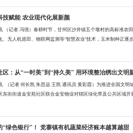
科技赋能 农业现代化展新颜
讯 （记者 冯强）春耕时节，甘州区沙井镇五个墩村的高标准农
化、无人机巡田、物联网监测等“智慧农业”技术，玉米制种正逐步迈
社区：从“一时美”到“持久美” 用环境整治绣出文明
讯 （记者 何长凯 朱思远 王凯 通讯员 黄彩霞）为推进全国文
区东街街道金安苑社区联合金安物业对辖区绿化带及公共区域开展“
的“绿色银行”！ 党寨镇有机蔬菜经济账本越算越甜