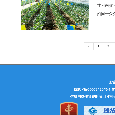
甘州融媒
如同一朵
«
1
2
主
陇ICP备05003420号-1
甘
信息网络传播视听节目许可证 许