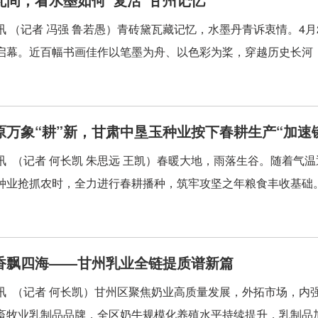
讯 （记者 冯强 鲁若愚）青砖黛瓦藏记忆，水墨丹青诉衷情。4月
启幕。近百幅书画佳作以笔墨为舟、以色彩为桨，穿越历史长河，
原万象“耕”新，甘肃中垦玉种业按下春耕生产“加速
讯 （记者 何长凯 朱思远 王凯）春暖大地，雨落生谷。随着气
种业抢抓农时，全力进行春耕播种，筑牢攻坚之年粮食丰收基础。在
香飘四海——甘州乳业全链提质谱新篇
讯 （记者 何长凯）甘州区聚焦奶业高质量发展，外拓市场，内
畜牧业乳制品品牌，全区奶牛规模化养殖水平持续提升，乳制品加工