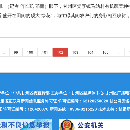
讯 （记者 何长凯 邵丽）眼下，甘州区党寨镇马站村有机蔬菜
朵盛开在田间的硕大“绿花”，与忙碌其间农户们的身影相互映衬，共
...
99
100
101
102
103
104
105
...
管单位：中共甘州区委宣传部 主办单位：甘州区融媒体中心 甘州区广播电
肃省互联网新闻信息服务许可证 许可证编号：62120250020 甘公网安备：620
可证编号：128420070 新闻热线：0936-8215223 技术支持：