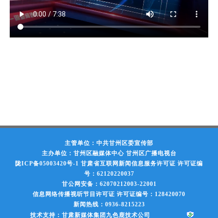
主管单位：中共甘州区委宣传部
主办单位：甘州区融媒体中心 甘州区广播电视台
陇ICP备05003420号-1
甘肃省互联网新闻信息服务许可证 许可证编
号：62120220037
甘公网安备：62070212003-22001
信息网络传播视听节目许可证 许可证编号：128420070
新闻热线：0936-8215223
技术支持：甘肃新媒体集团九色鹿技术公司