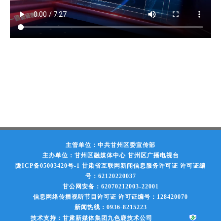
主管单位：中共甘州区委宣传部
主办单位：甘州区融媒体中心 甘州区广播电视台
陇ICP备05003420号-1
甘肃省互联网新闻信息服务许可证 许可证编
号：62120220037
甘公网安备：62070212003-22001
信息网络传播视听节目许可证 许可证编号：128420070
新闻热线：0936-8215223
技术支持：甘肃新媒体集团九色鹿技术公司