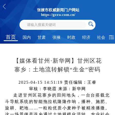
张掖市权威新闻门户网站
https://gzxw.com.cn/
首页
国内
甘肃
张掖
时政
经济
社会
【媒体看甘州·新华网】甘州区花
寨乡：土地流转解锁“生金”密码
2025-04-15 14:51:19
责任编辑：王睿
审核：李晓霞
来源：新华网
走进甘州区花寨乡的田间地头，一台台搭载北
斗导航系统的智能拖拉机隆隆作响，播种、施肥、
旋耕、耙地……一粒粒优质小麦种子被精准播撒。
这一场景便是该乡通过土地规模化流转、农业社会