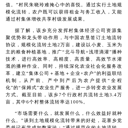
值。”村民朱晓玲难掩心中的喜悦。通过实行土地规
模化流转，农户既可以获得租金与务工收入，又能
通过村集体增收共享村级发展成果。
据了解，该乡充分发挥村集体经济公司资源集
聚优势和龙头带动作用，与中国农垦签订土地流转
协议，规模化流转土地2万亩，建设以小麦、玉米为
主的粮食种植基地，推广“北斗导航+浅埋滴灌”播种
技术，进行高效率、高精度、高质量、高效节水灌
溉的播种作业。同时，持续深化农业社会化服务改
革，建立“集体公司＋基地＋企业+农户”的利益联结
机制，从产前、产中到产后为农户提供“全程
化”的“保姆式”农业生产服务，进一步转变农业发展
方式。截至目前，该乡7个行政村共流转土地3.4万
亩，其中6个村整体流转率达100%。
“市场需要什么，就发展什么，什么效益好就种
什么。”谈到土地规模化流转带来的好处，花寨乡党
委书记崔学成如数家珍：“通过规范化的土地流转，