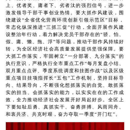
上、优者奖、庸者下、劣者汰的强烈信号，进一步
激发领导干部干事创业热情。要大抓作风建设，围
绕建设“全省优化营商环境创新引领示范区”目标，
常态化纵深推进“三抓三促”行动，全面开展作风建
设整治年行动，着力解决党员干部存在的“骄、怕、
假、庸、懒、拖、浮”等问题，推动干部作风持续好
转，为全区经济社会高质量发展提供坚强保障。要
大抓工作落实，牢固树立“一分部署、九分落实”的
执行意识，严格执行全市重点工作“每月复盘小结、
双月重点点评、季度系统调度和挂图作战”以及区级
重点项目挂项指挥长“五包”工作机制，坚持目标导
向、结果导向，不断强化想抓落实的自觉、敢抓落
实的担当、会抓落实的能力，以实实在在的工作成
效，全力推动经济社会发展开好局起好步。全区上
下要知耻后勇、真抓实干、奋勇拼搏、风雨同舟、
和衷共济、共克时艰，奋力夺取一季度“开门红”。