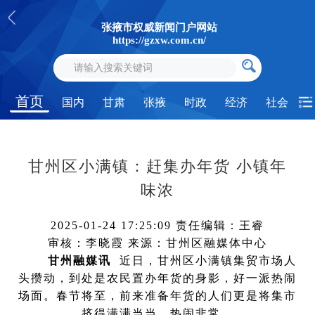
张掖市权威新闻门户网站
https://gzxw.com.cn/
首页
国内
甘肃
张掖
时政
经济
社会
甘州区小满镇：赶集办年货 小镇年
味浓
2025-01-24 17:25:09
责任编辑：王睿
审核：李晓霞
来源：甘州区融媒体中心
甘州融媒讯
近日，甘州区小满镇集贸市场人
头攒动，到处是农民置办年货的身影，好一派热闹
场面。春节将至，前来准备年货的人们更是将集市
挤得满满当当、热闹非常。