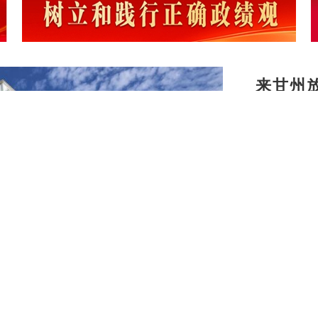
来甘州
务守护
甘州：
甘州：
【建设

地点亮幸
暑期档
河西“峡
【乡村
兴新图
甘州区
建之美
甘州：