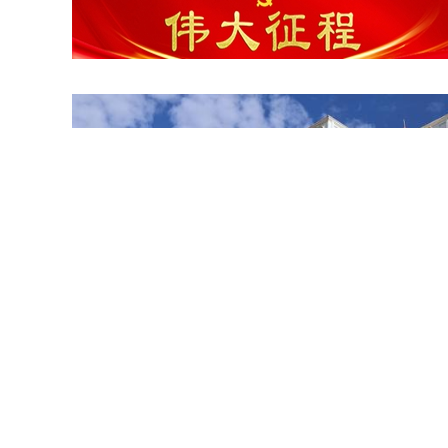
建设友好型城市我们在行动

云映木塔 韵满甘州 夏日甘州木塔尽显千年古