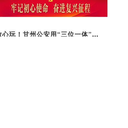
放心玩！甘州公安用“三位一体”警
旅途暖意
筑牢屠宰监管网 守牢群众“放心肉”入口关
用心用情护航人民群众健康
友好型城市我们在行动】甘州：社区养老服务阵
福“夕阳红”
火爆！平山湖大峡谷玩法上新，实景剧本游带火
谷热”
行 看振兴】守望祁连山色 绘就甘州乡村全面振
景
梁家墩镇：盛夏育苗不停歇 抢抓农时备栽忙
暖心托管班 解锁童趣好时光