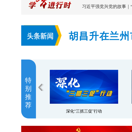
习近平强党兴党的故事｜
胡昌升在兰州
持续加大风险
特
别
推
荐
深化“三抓三促”行动