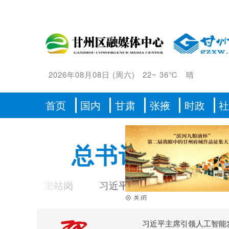
2026年08月08日
(
周六
)
22
~
36℃
晴
首页
国内
甘肃
张掖
时政
总书记的人民
起在这里站岗
习近平总书记重要指示激励海内外
习近平主席引领人工智能