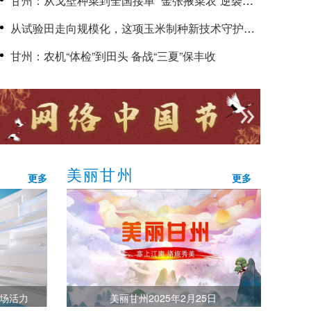
甘州：从戈壁种菜到全国接单 “金张掖菜农”逆袭致
富路
从试验田走向规模化，这项玉米制种新技术守护国
家粮食安全
甘州：农机“体检”到田头 备战“三夏”保丰收
美丽甘州
更多
更多
市场活力
美丽甘州2025年2月25日