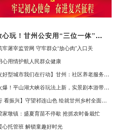
放心玩！甘州公安用“三位一体”警
旅途暖意
筑牢屠宰监管网 守牢群众“放心肉”入口关
用心用情护航人民群众健康
友好型城市我们在行动】甘州：社区养老服务阵
福“夕阳红”
火爆！平山湖大峡谷玩法上新，实景剧本游带火
谷热”
行 看振兴】守望祁连山色 绘就甘州乡村全面振
景
梁家墩镇：盛夏育苗不停歇 抢抓农时备栽忙
暖心托管班 解锁童趣好时光