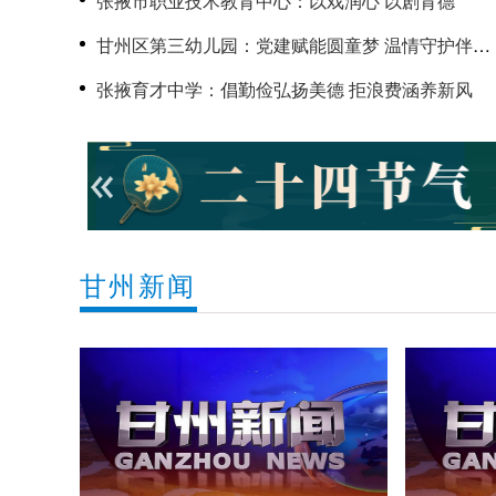
张掖市职业技术教育中心：以戏润心 以剧育德
甘州区第三幼儿园：党建赋能圆童梦 温情守护伴成
长
张掖育才中学：倡勤俭弘扬美德 拒浪费涵养新风
甘州新闻