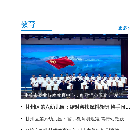
教育
更多>
张掖市职业技术教育中心：红歌润心跟党走 精技
笃行向未来
甘州区第六幼儿园：结对帮扶深耕教研 携手同行
聚力成长
甘州区第六幼儿园：警示教育明规矩 笃行幼教践初
心