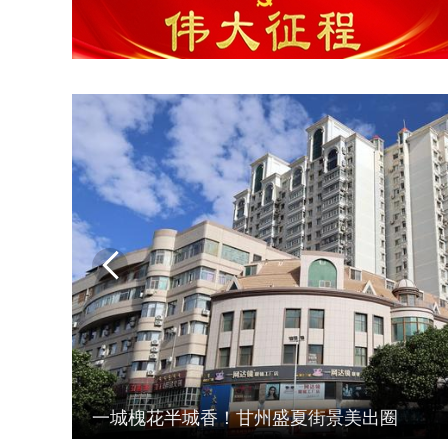
建设友好型城市我们在行动

云映木塔 韵满甘州 夏日甘州木塔尽显千年古