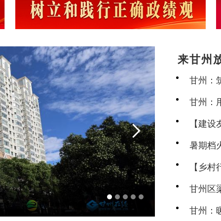
来甘州
务守护
甘州：
甘州：
【建设

地点亮幸
暑期档
河西“峡
【乡村
兴新图
甘州区
建之美
甘州：