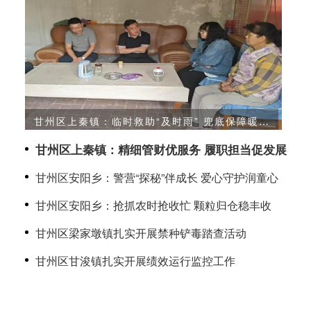
甘州区上秦镇：临时救助“及时雨” 兜底保障暖民
心
政
甘州区上秦镇：精细管财优服务 履职担当促发展
甘州区安阳乡：警营“探秘”伴成长 爱心守护润童心
甘州区安阳乡：抢抓农时抢收忙 颗粒归仓稳丰收
甘州区梁家墩镇扎实开展禁种铲毒踏查活动
甘州区甘浚镇扎实开展绩效运行监控工作