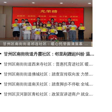
甘州区南街街道祁连社区：暖心托管圆满落幕 快
乐成长不负盛夏
甘州区南街街道丹霞社区：邻里剐蹭起纠纷 温情
调解化干戈
甘州区南街街道西来寺社区：普惠托育进社区 暖心
守护伴成长
甘州区南街街道佛城社区：踏查宣传双向发 力禁种
铲毒守护净土
甘州区南街街道南关社区：踏查脚步不停歇 全域无
毒守净土
甘州区滨河新区青松社区：政策宣讲进商户 就业服
务暖人心