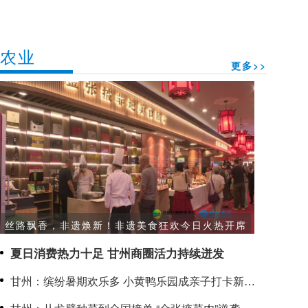
农业
更多>>
丝路飘香，非遗焕新！非遗美食狂欢今日火热开席
夏日消费热力十足 甘州商圈活力持续迸发
甘州：缤纷暑期欢乐多 小黄鸭乐园成亲子打卡新热
点