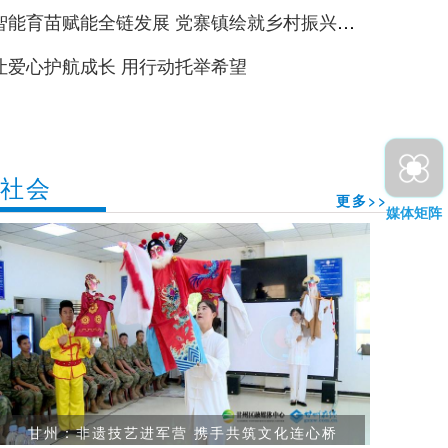
智能育苗赋能全链发展 党寨镇绘就乡村振兴富
景
让爱心护航成长 用行动托举希望
社会
更多>>
媒体矩阵
甘州：非遗技艺进军营 携手共筑文化连心桥