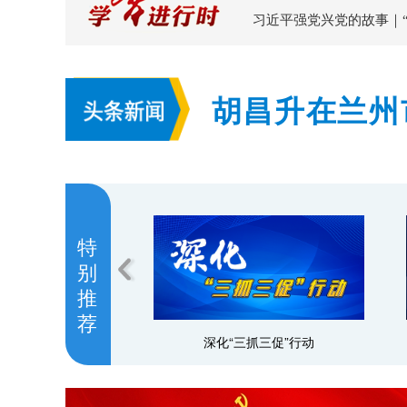
习近平强党兴党的故事｜
胡昌升在兰州
持续加大风险
特
别
推
荐
深化“三抓三促”行动