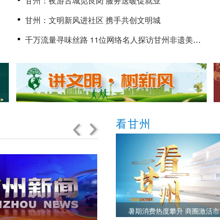
甘州：夜游古城觅良岗 服务送暖促就业
甘州：文明新风进社区 携手共创文明城
千万流量寻味丝路 11位网络名人探访甘州非遗美食
的传承与创新
看甘州
暑期消费热度攀升 商圈激活