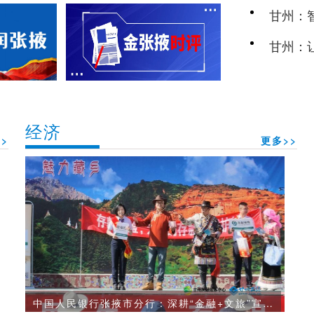
甘州：
民新图
甘州：
经济
>
更多>>
中国人民银行张掖市分行：深耕“金融+文旅”宣传