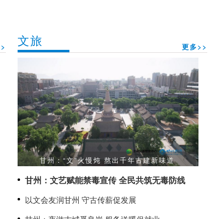
文旅
>
更多>>
甘州：“文”火慢炖 熬出千年古建新味道
甘州：文艺赋能禁毒宣传 全民共筑无毒防线
以文会友润甘州 守古传薪促发展