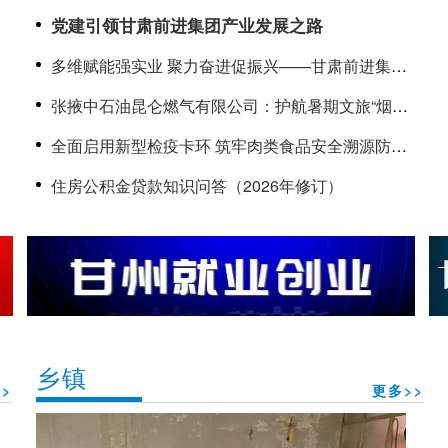
筑牢存款保险民生防线
党建引领甘肃前进集团产业发展之路
多维赋能强实业 聚力奋进促振兴——甘肃前进集团
高质量发展综述
张掖中石油昆仑燃气有限公司：护航暑期文旅“烟火
气” 上门“体检”守牢用气安全线
全面启用新型检疫卡环 筑牢肉类食品安全溯源防线
——甘肃黑河绿源肉业生猪产品实现全程数字化溯
住房公积金贷款知识问答（2026年修订）
源
乡镇
>
更多>>