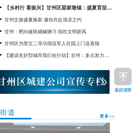
【乡村行 看振兴】甘州区梁家墩镇：盛夏育苗不
停歇 抢抓农时备栽忙
甘州文旅盛夏焕新 邀你共赴清凉之约
甘州：靶向破除婚嫁陋习 劲吹文明新风
甘州区为荣立二等功现役军人任国上门送喜报
【建设友好型城市我们在行动】甘州：多点发力暖
童心 为孩子打造更友好的成长天地
返回顶部
街道
更多>>