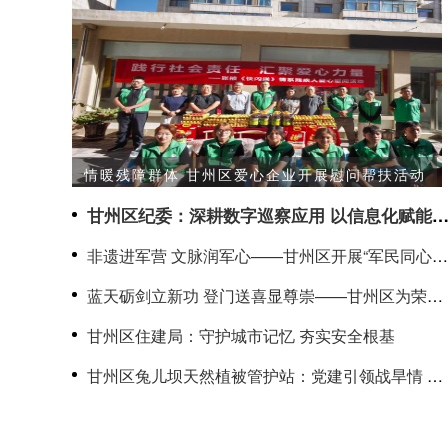
情暖残障群体 甘州区爱心企业开展慰问帮扶活动
甘州区纪委：深耕数字巡察应用 以信息化赋能
治监督提质增效
非遗进军营 文脉润军心——甘州区开展“军民同心筑
双拥·共传文脉守山河”文化拥军活动
蓝天砺剑立新功 登门送喜显尊崇——甘州区为荣立
二等功军人家庭送喜报
甘州区住建局：守护城市记忆 夯实安全根基
甘州区兔儿坝天然植被管护站：党建引领战旱情 志
愿护绿显担当