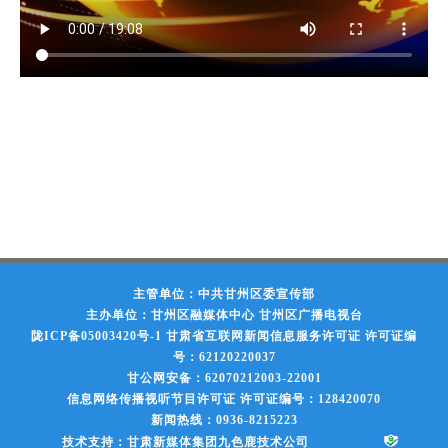
主管单位：中共甘州区委宣传部
主办单位：甘州区融媒体中心 甘州区广播电视台
陇ICP备05003420号-1
甘肃省互联网新闻信息服务许可证 许可证编
号：62120220037
甘公网安备：62070212003-22001
信息网络传播视听节目许可证 许可证编号：128420070
新闻热线：0936-8215223
技术支持：甘肃新媒体集团九色鹿技术公司