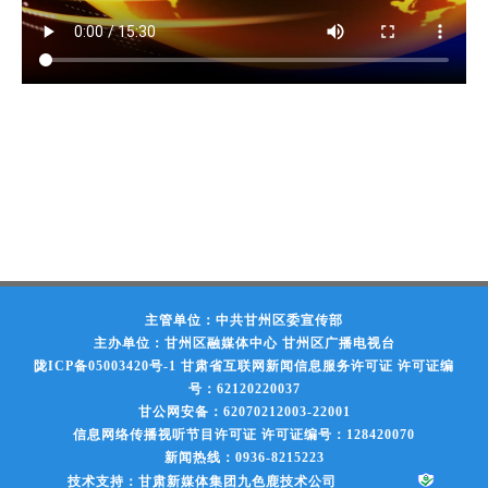
主管单位：中共甘州区委宣传部
主办单位：甘州区融媒体中心 甘州区广播电视台
陇ICP备05003420号-1
甘肃省互联网新闻信息服务许可证 许可证编
号：62120220037
甘公网安备：62070212003-22001
信息网络传播视听节目许可证 许可证编号：128420070
新闻热线：0936-8215223
技术支持：甘肃新媒体集团九色鹿技术公司