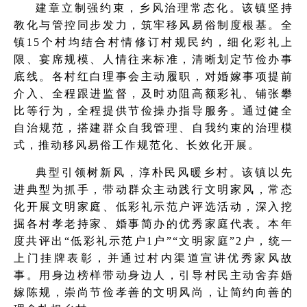
建章立制强约束，乡风治理常态化。该镇坚持
教化与管控同步发力，筑牢移风易俗制度根基。全
镇15个村均结合村情修订村规民约，细化彩礼上
限、宴席规模、人情往来标准，清晰划定节俭办事
底线。各村红白理事会主动履职，对婚嫁事项提前
介入、全程跟进监督，及时劝阻高额彩礼、铺张攀
比等行为，全程提供节俭操办指导服务。通过健全
自治规范，搭建群众自我管理、自我约束的治理模
式，推动移风易俗工作规范化、长效化开展。
典型引领树新风，淳朴民风暖乡村。该镇以先
进典型为抓手，带动群众主动践行文明家风，常态
化开展文明家庭、低彩礼示范户评选活动，深入挖
掘各村孝老持家、婚事简办的优秀家庭代表。本年
度共评出“低彩礼示范户1户”“文明家庭”2户，统一
上门挂牌表彰，并通过村内渠道宣讲优秀家风故
事。用身边榜样带动身边人，引导村民主动舍弃婚
嫁陈规，崇尚节俭孝善的文明风尚，让简约向善的