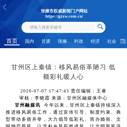
张掖市权威新闻门户网站
https://gzxw.com.cn/
首页
国内
甘肃
张掖
时政
经济
社会
甘州区上秦镇：移风易俗革陋习 低
额彩礼暖人心
2026-07-07 17:47:43
责任编辑：王睿
审核：李晓霞
来源：甘州区融媒体中心
甘州融媒讯
今年以来，甘州区上秦镇持续深入
推进移风易俗工作，通过宣传引导、制度约束、典
型带动多措并举，大力倡导低彩礼、简办婚俗、文
明婚恋新风，让淳朴乡风蔚然成风，让文明新风温