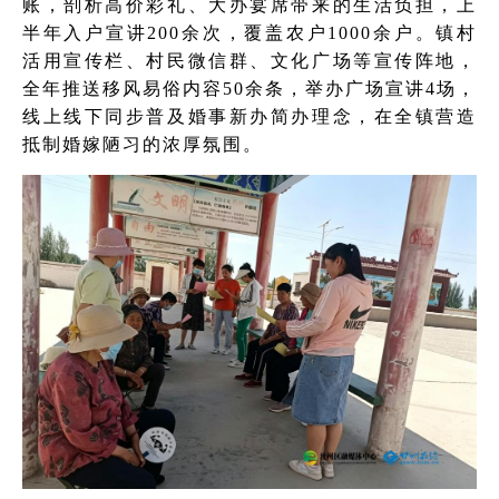
账，剖析高价彩礼、大办宴席带来的生活负担，上
半年入户宣讲200余次，覆盖农户1000余户。镇村
活用宣传栏、村民微信群、文化广场等宣传阵地，
全年推送移风易俗内容50余条，举办广场宣讲4场，
线上线下同步普及婚事新办简办理念，在全镇营造
抵制婚嫁陋习的浓厚氛围。