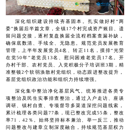
深化组织建设持续夯基固本。扎实做好村“两
委”换届后半篇文章，全镇17个村完成资产账目、遗
留问题交接，逐村复盘换届全流程档案查漏补缺，
确保底数清、手续全、无隐患。规范党员发展教育
管理，上半年发展党员4名、转正11名，摸排“光荣
在党50年”老党员13名、慰问困难老党员17名。开
办村干部、农村党员、入党积极分子培训班3期，精
准整顿2个软弱涣散村党组织，动态跟进整改提升，
基层党组织政治功能和组织力持续增强。
深化集中整治净化基层风气。统筹推进各类专
项整治及民生实事排查整治，通过入户走访、座谈
调研、镇村自查、专项督导多渠道深挖问题线索，
累计梳理各类问题77条，现已整改完成55条，整改
率71．42％。始终坚持标本兼治、举一反三，推动
问题整改与建章立制深度融合，持续规范基层权力