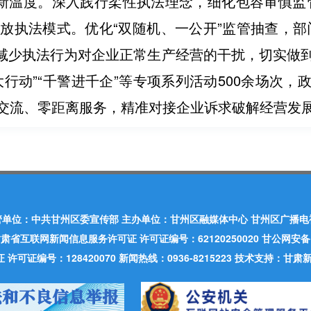
商新温度。深入践行柔性执法理念，细化包容审慎监
粗放执法模式。优化“双随机、一公开”监管抽查，部门
限度减少执法行为对企业正常生产经营的干扰，切实做
行动”“千警进千企”等专项系列活动500余场次
交流、零距离服务，精准对接企业诉求破解经营发
管单位：中共甘州区委宣传部 主办单位：甘州区融媒体中心 甘州区广播电
肃省互联网新闻信息服务许可证 许可证编号：62120250020 甘公网安备：620
可证编号：128420070 新闻热线：0936-8215223 技术支持：