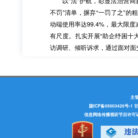
以“法”护航，彰显法治营
不罚”清单，摒弃“一罚了之”的
动端使用率达99.4%，最大
有尺度。扎实开展“助企纾困十大
访调研、倾听诉求，通过面对面
主
陇ICP备05003420号-1
甘
信息网络传播视听节目许可证 许