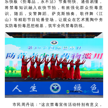
乐快板《拒毒品，永不沾》节奏明快、通俗易懂，
将禁毒知识融入欢快节拍，有效强化群众拒毒意
识。随后，女警舞蹈、萨克斯独奏、歌伴舞《江
山》等精彩节目轮番登场，让观众在艺术熏陶中夯
实防毒拒毒思想根基，筑牢全民禁毒防线。
市民周丹说：“这次禁毒宣传活动特别有意义，