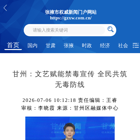
张掖市权威新闻门户网站
https://gzxw.com.cn/
首页
国内
甘肃
张掖
时政
经济
社会
甘州：文艺赋能禁毒宣传 全民共筑
无毒防线
2026-07-06 10:12:18
责任编辑：王睿
审核：李晓霞
来源：甘州区融媒体中心