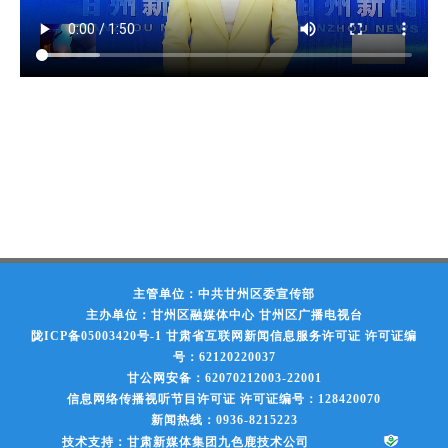
主管单位：中共甘州区委宣传部
主办单位：甘州区融媒体中心 甘州区广播电视台
陇ICP备05003420号-1
甘肃省互联网新闻信息服务许可证 许可证编
号：62120220037
甘公网安备：62070212003-22001
信息网络传播视听节目许可证 许可证编号：128420070
新闻热线：0936-8215223
技术支持：甘肃新媒体集团九色鹿技术公司