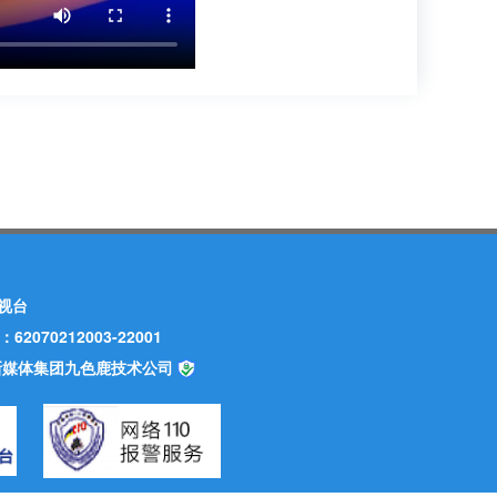
视台
70212003-22001
甘肃新媒体集团九色鹿技术公司