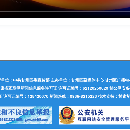
管单位：中共甘州区委宣传部 主办单位：甘州区融媒体中心 甘州区广播电
肃省互联网新闻信息服务许可证 许可证编号：62120250020 甘公网安备：620
可证编号：128420070 新闻热线：0936-8215223 技术支持：