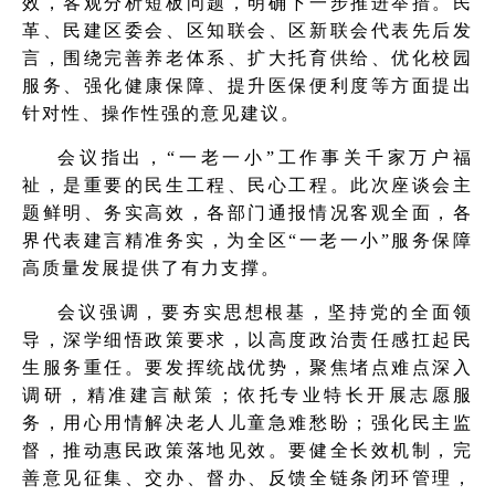
效，客观分析短板问题，明确下一步推进举措。民
革、民建区委会、区知联会、区新联会代表先后发
言，围绕完善养老体系、扩大托育供给、优化校园
服务、强化健康保障、提升医保便利度等方面提出
针对性、操作性强的意见建议。
会议指出，“一老一小”工作事关千家万户福
祉，是重要的民生工程、民心工程。此次座谈会主
题鲜明、务实高效，各部门通报情况客观全面，各
界代表建言精准务实，为全区“一老一小”服务保障
高质量发展提供了有力支撑。
会议强调，要夯实思想根基，坚持党的全面领
导，深学细悟政策要求，以高度政治责任感扛起民
生服务重任。要发挥统战优势，聚焦堵点难点深入
调研，精准建言献策；依托专业特长开展志愿服
务，用心用情解决老人儿童急难愁盼；强化民主监
督，推动惠民政策落地见效。要健全长效机制，完
善意见征集、交办、督办、反馈全链条闭环管理，