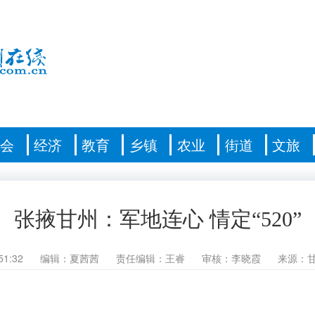
社会
经济
教育
乡镇
农业
街道
文旅
张掖甘州：军地连心 情定“520”
51:32
编辑：夏茜茜
责任编辑：王睿
审核：李晓霞
来源：