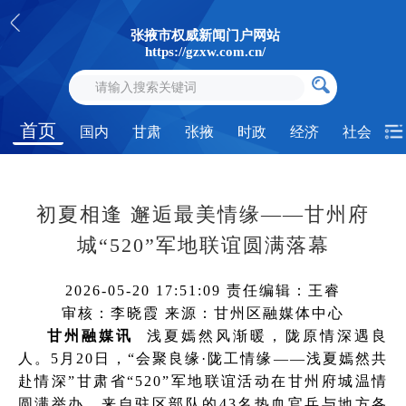
张掖市权威新闻门户网站
https://gzxw.com.cn/
首页
国内
甘肃
张掖
时政
经济
社会
初夏相逢 邂逅最美情缘——甘州府
城“520”军地联谊圆满落幕
2026-05-20 17:51:09
责任编辑：王睿
审核：李晓霞
来源：甘州区融媒体中心
甘州融媒讯
浅夏嫣然风渐暖，陇原情深遇良
人。5月20日，“会聚良缘·陇工情缘——浅夏嫣然共
赴情深”甘肃省“520”军地联谊活动在甘州府城温情
圆满举办，来自驻区部队的43名热血官兵与地方各