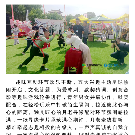
趣味互动环节欢乐不断，五大兴趣主题星球热
闹开启，文化答题、为爱冲刺、默契猜词、创意合
影等趣味游戏轮番进行，青年男女并肩协作、默契
配合，在轻松玩乐中打破陌生隔阂，拉近彼此心与
心的距离。独具匠心的月老寻缘配对环节氛围感拉
满，一纸寻缘卡片承载满心期许，月老牵线搭桥，
精准牵起志趣相投的有缘人，一声声真诚的自我介
绍，一次次暖心的双向奔赴，16对青年成功邂逅心