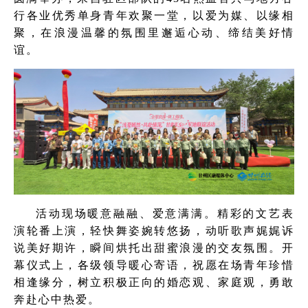
行各业优秀单身青年欢聚一堂，以爱为媒、以缘相
聚，在浪漫温馨的氛围里邂逅心动、缔结美好情
谊。
活动现场暖意融融、爱意满满。精彩的文艺表
演轮番上演，轻快舞姿婉转悠扬，动听歌声娓娓诉
说美好期许，瞬间烘托出甜蜜浪漫的交友氛围。开
幕仪式上，各级领导暖心寄语，祝愿在场青年珍惜
相逢缘分，树立积极正向的婚恋观、家庭观，勇敢
奔赴心中热爱。