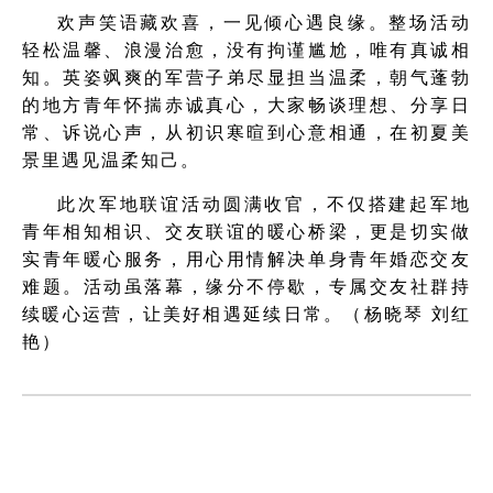
欢声笑语藏欢喜，一见倾心遇良缘。整场活动
轻松温馨、浪漫治愈，没有拘谨尴尬，唯有真诚相
知。英姿飒爽的军营子弟尽显担当温柔，朝气蓬勃
的地方青年怀揣赤诚真心，大家畅谈理想、分享日
常、诉说心声，从初识寒暄到心意相通，在初夏美
景里遇见温柔知己。
此次军地联谊活动圆满收官，不仅搭建起军地
青年相知相识、交友联谊的暖心桥梁，更是切实做
实青年暖心服务，用心用情解决单身青年婚恋交友
难题。活动虽落幕，缘分不停歇，专属交友社群持
续暖心运营，让美好相遇延续日常。（杨晓琴 刘红
艳）