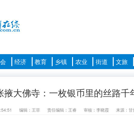
社会
经济
教育
乡镇
农业
街道
文旅
张掖大佛寺：一枚银币里的丝路千
:54:51
编辑：王菲
责任编辑：王睿
审核：李晓霞
来源：甘