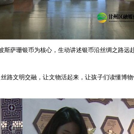
波斯萨珊银币为核心，生动讲述银币沿丝绸之路远
受丝路文明交融，让文物活起来，让孩子们读懂博物