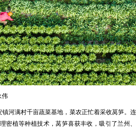
永伟
安镇河满村千亩蔬菜基地，菜农正忙着采收莴笋。连
理密植等种植技术，莴笋喜获丰收，吸引了兰州