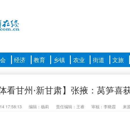
社会
经济
教育
乡镇
农业
街道
文旅
体看甘州·新甘肃】张掖：莴笋喜
14 17:58:13
编辑：杨莉
责任编辑：王睿
审核：李晓霞
来