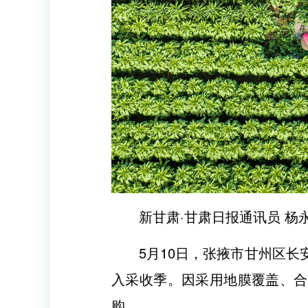
新甘肃·甘肃日报通讯员 杨
5月10日，张掖市甘州区长
入采收季。因采用地膜覆盖、合
购。