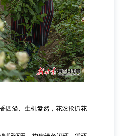
花香四溢、生机盎然，花农抢抓花
化制肥还田，构建绿色闭环、循环