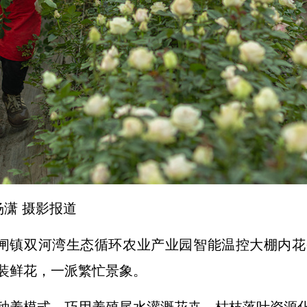
杨潇 摄影报道
三闸镇双河湾生态循环农业产业园智能温控大棚内
装鲜花，一派繁忙景象。
种养模式，巧用养殖尾水灌溉花卉，枯枝落叶资源