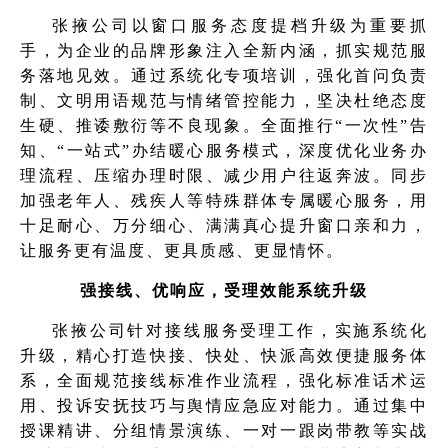
张掖公司以窗口服务态度提档升级为重要抓
手，为企业的品牌形象注入全新内涵，抓实规范服
务落地见效。通过系统化专项培训，强化首问负责
制、文明用语规范与情绪管控能力，坚决杜绝态度
生硬、推诿敷衍等不良现象。全面推行“一次性”告
知、“一站式”办结暖心服务模式，深度优化业务办
理流程、压缩办理时限、减少用户往返奔波。同步
加强老年人、残疾人等特殊群体专属暖心服务，用
十足耐心、万分细心、满满真心提升窗口亲和力，
让服务更有温度、更具质感、更显情怀。
强接线、优响应，受理效能系统升级
张掖公司针对接线服务受理工作，实施系统化
升级，精心打造快接、快处、快派高效便捷服务体
系，全面规范接线标准作业流程，强化标准话术运
用、投诉安抚技巧与舆情应急应对能力。通过集中
授课精讲、分组情景演练、一对一跟岗带教等实战