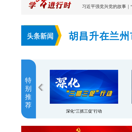
习近平强党兴党的故事｜
胡昌升在兰州
持续加大风险
特
别
推
荐
深化“三抓三促”行动