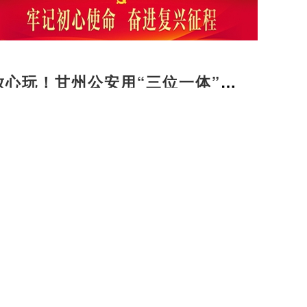
放心玩！甘州公安用“三位一体”警
旅途暖意
筑牢屠宰监管网 守牢群众“放心肉”入口关
用心用情护航人民群众健康
友好型城市我们在行动】甘州：社区养老服务阵
福“夕阳红”
火爆！平山湖大峡谷玩法上新，实景剧本游带火
谷热”
行 看振兴】守望祁连山色 绘就甘州乡村全面振
景
梁家墩镇：盛夏育苗不停歇 抢抓农时备栽忙
暖心托管班 解锁童趣好时光