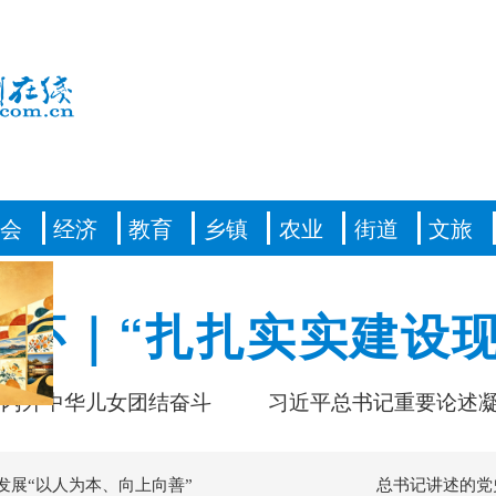
社会
经济
教育
乡镇
农业
街道
文旅
情怀｜“扎扎实实建设现
外中华儿女团结奋斗
习近平总书记重要论述凝聚
发展“以人为本、向上向善”
总书记讲述的党