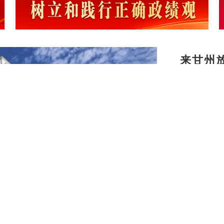
来甘州
务守护
甘州：
甘州：
【建设

地点亮幸
暑期档
河西“峡
【乡村
兴新图
甘州区
建之美
甘州：