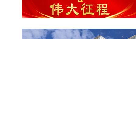
建设友好型城市我们在行动

云映木塔 韵满甘州 夏日甘州木塔尽显千年古