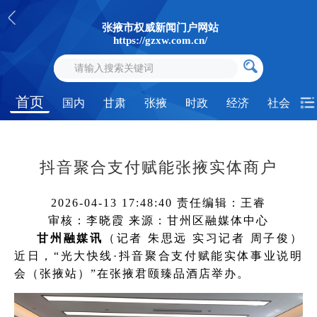
张掖市权威新闻门户网站
https://gzxw.com.cn/
首页
国内
甘肃
张掖
时政
经济
社会
抖音聚合支付赋能张掖实体商户
2026-04-13 17:48:40
责任编辑：王睿
审核：李晓霞
来源：甘州区融媒体中心
甘州融媒讯
（记者 朱思远 实习记者 周子俊）
近日，“光大快线·抖音聚合支付赋能实体事业说明
会（张掖站）”在张掖君颐臻品酒店举办。