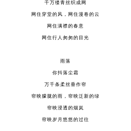
千万缕青丝织成网
网住穿堂的风，网住漫卷的云
网住满襟的春意
网住行人匆匆的目光
雨落
你抖落尘霜
万千条柔丝垂作帘
帘映朦胧的雨，帘映泛新的绿
帘映浸透的烟岚
帘映岁月悠悠的过往