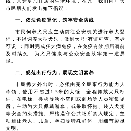
线，营造更加宜居的生活环境，在此，我们向广大
市民朋友们发出如下倡议：
一、依法免疫登记，筑牢安全防线
市民饲养犬只应主动前往公安机关进行养犬登
记，不得饲养大型犬只，做到犬只“有证可查、有标
可识”；同时完成狂犬病免疫，在免疫有效期届满前
及时续免，为犬只健康与公众安全筑牢第一道屏
障。
二、规范出行行为，展现文明素养
市民携犬外出时，必须由完全民事行为能力人
牵领，使用不超过1.5米的犬链，全程佩戴犬只标
识。在电梯、楼梯等狭小空间或商场等人员密集场
所，主动为犬只佩戴嘴套，或采取怀抱、装入犬笼
等安全约束措施。严格遵守公共场所禁入规定，主
动避让老人、儿童、孕妇等特殊群体，用细节彰显
文明。