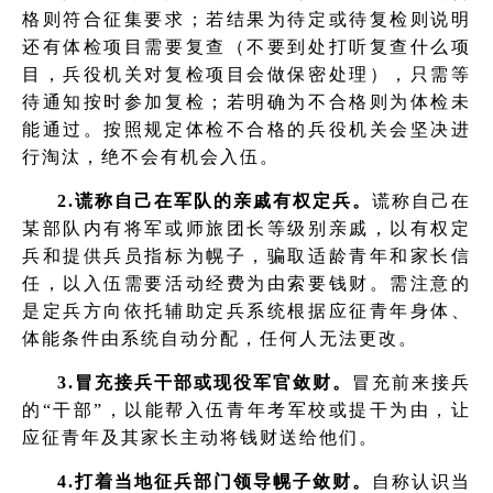
格则符合征集要求；若结果为待定或待复检则说明
还有体检项目需要复查（不要到处打听复查什么项
目，兵役机关对复检项目会做保密处理），只需等
待通知按时参加复检；若明确为不合格则为体检未
能通过。按照规定体检不合格的兵役机关会坚决进
行淘汰，绝不会有机会入伍。
2.谎称自己在军队的亲戚有权定兵。
谎称自己在
某部队内有将军或师旅团长等级别亲戚，以有权定
兵和提供兵员指标为幌子，骗取适龄青年和家长信
任，以入伍需要活动经费为由索要钱财。需注意的
是定兵方向依托辅助定兵系统根据应征青年身体、
体能条件由系统自动分配，任何人无法更改。
3.冒充接兵干部或现役军官敛财。
冒充前来接兵
的“干部”，以能帮入伍青年考军校或提干为由，让
应征青年及其家长主动将钱财送给他们。
4.打着当地征兵部门领导幌子敛财。
自称认识当