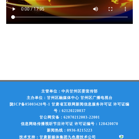
主管单位：中共甘州区委宣传部
主办单位：甘州区融媒体中心 甘州区广播电视台
陇ICP备05003420号-1
甘肃省互联网新闻信息服务许可证 许可证编
号：62120220037
甘公网安备：62070212003-22001
信息网络传播视听节目许可证 许可证编号：128420070
新闻热线：0936-8215223
技术支持：甘肃新媒体集团九色鹿技术公司