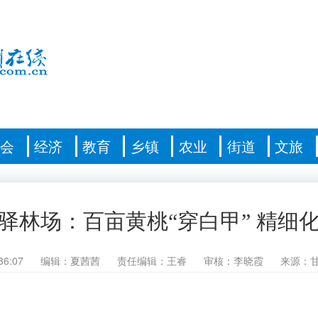
社会
经济
教育
乡镇
农业
街道
文旅
驿林场：百亩黄桃“穿白甲” 精细
36:07
编辑：夏茜茜
责任编辑：王睿
审核：李晓霞
来源：