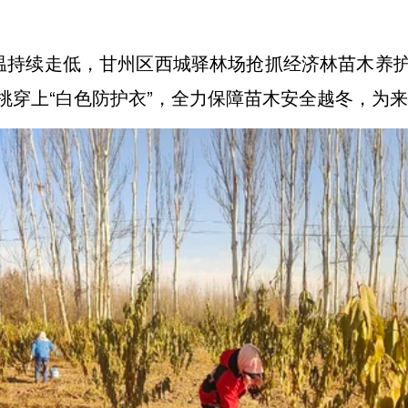
温持续走低，甘州区西城驿林场抢抓经济林苗木养
桃穿上“白色防护衣”，全力保障苗木安全越冬，为