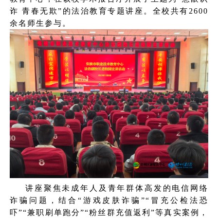
诈 青春无欺”的法治教育专题讲座。全校共有2600
余名师生参与。
讲座聚焦未成年人及青年群体高发的电信网络
诈骗问题，结合“游戏皮肤诈骗”“冒充公检法恐
吓”“兼职刷单跑分”“粉丝群充值返利”等真实案例，