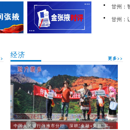
甘州：
民新图
甘州：
经济
>
更多>>
中国人民银行张掖市分行：深耕“金融+文旅”宣传