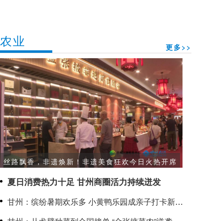
农业
更多>>
丝路飘香，非遗焕新！非遗美食狂欢今日火热开席
夏日消费热力十足 甘州商圈活力持续迸发
甘州：缤纷暑期欢乐多 小黄鸭乐园成亲子打卡新热
点