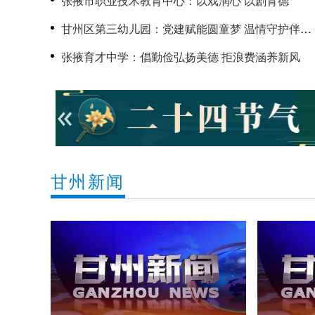
张掖市职业技术教育中心：以戏润心 以剧育德
甘州区第三幼儿园：党建赋能圆童梦 温情守护伴成
长
张掖育才中学：倡勤俭弘扬美德 拒浪费涵养新风
甘州新闻