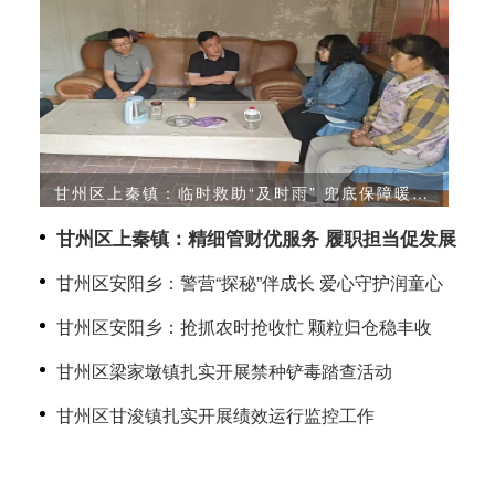
甘州区上秦镇：临时救助“及时雨” 兜底保障暖民
心
政
甘州区上秦镇：精细管财优服务 履职担当促发展
甘州区安阳乡：警营“探秘”伴成长 爱心守护润童心
甘州区安阳乡：抢抓农时抢收忙 颗粒归仓稳丰收
甘州区梁家墩镇扎实开展禁种铲毒踏查活动
甘州区甘浚镇扎实开展绩效运行监控工作