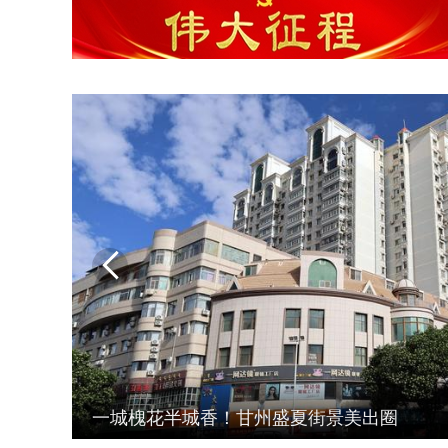
建设友好型城市我们在行动

云映木塔 韵满甘州 夏日甘州木塔尽显千年古