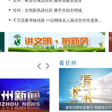
甘州：夜游古城觅良岗 服务送暖促就业
甘州：文明新风进社区 携手共创文明城
千万流量寻味丝路 11位网络名人探访甘州非遗美食
的传承与创新
看甘州
暑期消费热度攀升 商圈激活