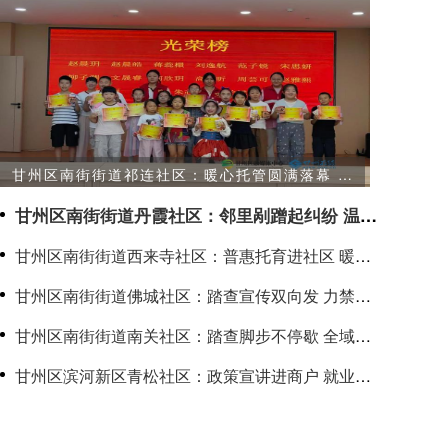
甘州区南街街道祁连社区：暖心托管圆满落幕 快
乐成长不负盛夏
甘州区南街街道丹霞社区：邻里剐蹭起纠纷 温情
调解化干戈
甘州区南街街道西来寺社区：普惠托育进社区 暖心
守护伴成长
甘州区南街街道佛城社区：踏查宣传双向发 力禁种
铲毒守护净土
甘州区南街街道南关社区：踏查脚步不停歇 全域无
毒守净土
甘州区滨河新区青松社区：政策宣讲进商户 就业服
务暖人心