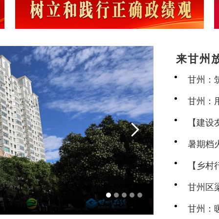
来甘州
务守护
甘州：
甘州：
【建设

地点亮幸
暑期档
河西“峡
【乡村
兴新图
甘州区
建之美
甘州：