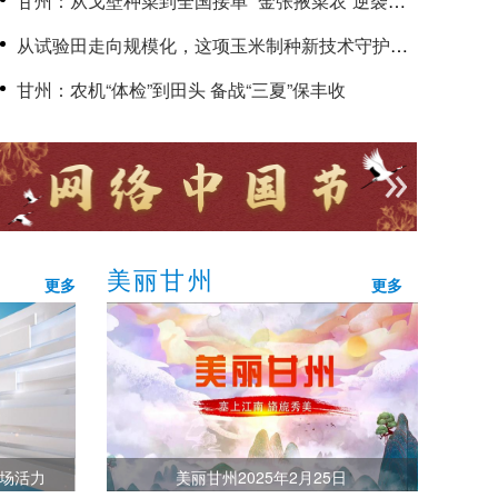
甘州：从戈壁种菜到全国接单 “金张掖菜农”逆袭致
富路
从试验田走向规模化，这项玉米制种新技术守护国
家粮食安全
甘州：农机“体检”到田头 备战“三夏”保丰收
美丽甘州
更多
更多
市场活力
美丽甘州2025年2月25日