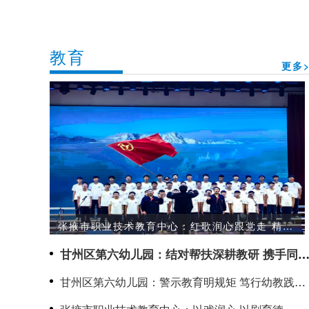
教育
更多>
张掖市职业技术教育中心：红歌润心跟党走 精技
笃行向未来
甘州区第六幼儿园：结对帮扶深耕教研 携手同行
聚力成长
甘州区第六幼儿园：警示教育明规矩 笃行幼教践初
心