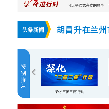
习近平强党兴党的故事｜
胡昌升在兰州
持续加大风险
特
别
推
荐
深化“三抓三促”行动