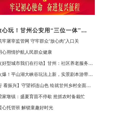
放心玩！甘州公安用“三位一体”警
旅途暖意
筑牢屠宰监管网 守牢群众“放心肉”入口关
用心用情护航人民群众健康
友好型城市我们在行动】甘州：社区养老服务阵
福“夕阳红”
火爆！平山湖大峡谷玩法上新，实景剧本游带火
谷热”
行 看振兴】守望祁连山色 绘就甘州乡村全面振
景
梁家墩镇：盛夏育苗不停歇 抢抓农时备栽忙
暖心托管班 解锁童趣好时光