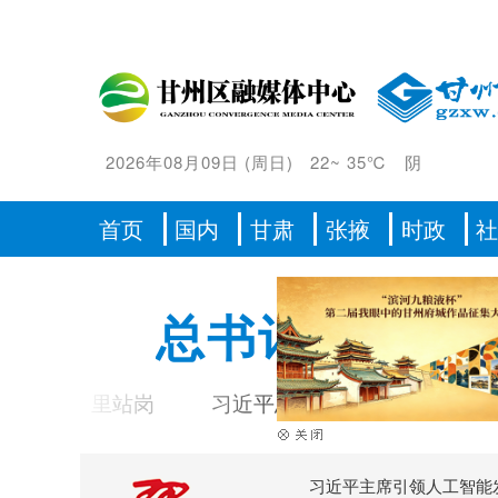
2026年08月09日
(
周日
)
22
~
35℃
阴
首页
国内
甘肃
张掖
时政
总书记的人民
这里站岗
习近平总书记重要指示激励海内外中
习近平主席引领人工智能