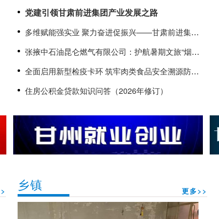
筑牢存款保险民生防线
党建引领甘肃前进集团产业发展之路
多维赋能强实业 聚力奋进促振兴——甘肃前进集团
高质量发展综述
张掖中石油昆仑燃气有限公司：护航暑期文旅“烟火
气” 上门“体检”守牢用气安全线
全面启用新型检疫卡环 筑牢肉类食品安全溯源防线
——甘肃黑河绿源肉业生猪产品实现全程数字化溯
住房公积金贷款知识问答（2026年修订）
源
乡镇
>
更多>>