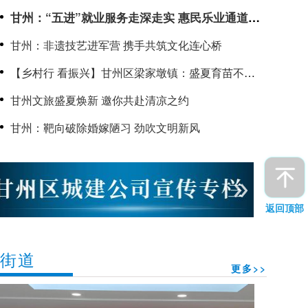
四届炒拨拉美食嘉年华系列活动正式开幕
甘州：“五进”就业服务走深走实 惠民乐业通道越
拓越宽
甘州：非遗技艺进军营 携手共筑文化连心桥
【乡村行 看振兴】甘州区梁家墩镇：盛夏育苗不停
歇 抢抓农时备栽忙
甘州文旅盛夏焕新 邀你共赴清凉之约
甘州：靶向破除婚嫁陋习 劲吹文明新风
返回顶部
街道
更多>>