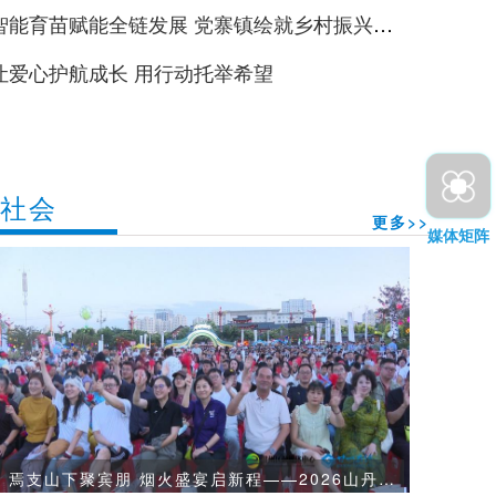
智能育苗赋能全链发展 党寨镇绘就乡村振兴富
景
让爱心护航成长 用行动托举希望
社会
更多>>
媒体矩阵
焉支山下聚宾朋 烟火盛宴启新程——2026山丹第