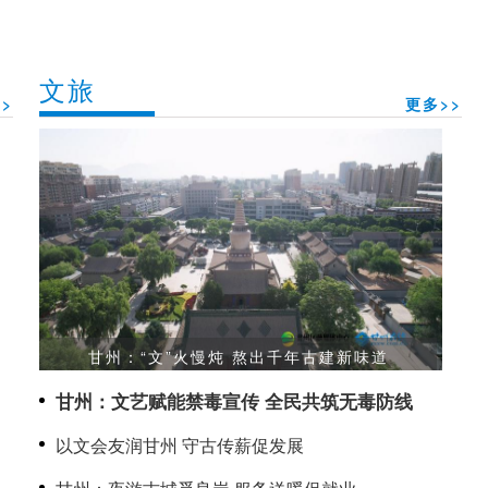
文旅
>
更多>>
甘州：“文”火慢炖 熬出千年古建新味道
甘州：文艺赋能禁毒宣传 全民共筑无毒防线
以文会友润甘州 守古传薪促发展