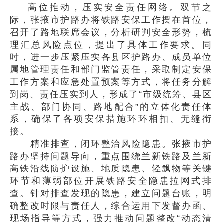
高位推动，压实安全责任网络。双节之
际，张掖市护路办将铁路安保工作摆在首位，
召开了路地联席会议，分析研判安全形势，梳
理汇总风险点位，提出了具体工作要求。同
时，进一步压紧压实各县区护路办、成员单位
属地管理责任和部门监管责任，采取制定安保
工作方案和应急处置预案等方式，将任务分解
到岗、责任压实到人，形成了“市级统筹、县区
主战、部门协同、路地配合”的立体化责任体
系，确保了各项安保措施环环相扣、无缝衔
接。
精准排查，闭环整治风险隐患。张掖市护
路办坚持问题导向，重点围绕兰新铁路及兰新
高铁沿线防护设施、地质隐患、轻飘物等关键
环节和薄弱部位开展铁路安全隐患拉网式排
查。针对排查发现的隐患，建立问题台账，明
确整改时限与责任人，综合运用下发督办函、
现场指导等方式，强力推动问题整改“动态清