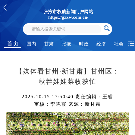
张掖市权威新闻门户网站
https://gzxw.com.cn/
首页
国内
甘肃
张掖
时政
经济
社会
【媒体看甘州·新甘肃】甘州区：
秋茬娃娃菜收获忙
2025-10-15 17:50:40
责任编辑：王睿
审核：李晓霞
来源：新甘肃