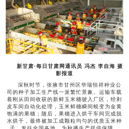
新甘肃·每日甘肃网通讯员 冯杰 李自海 摄
影报道
深秋时节，张掖市甘州区华瑞恒祥种业公
司的种子加工生产线一派繁忙景象。运输车载
着刚从田间收获的新鲜玉米穗驶入厂区，经剥
皮车间自动化处理，玉米鲜穗瞬间蜕变为金黄
饱满的果穗；随后，果穗进入烘干车间完成脱
水烘干，最终被加工成颗粒均匀的优质玉米种
子，发往全国各地，为秋播生产提供保障。