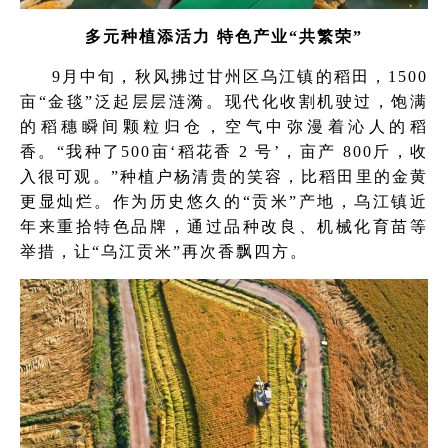
多元种植添活力 特色产业“共繁荣”
9月中旬，秋风拂过甘州区乌江镇的稻田，1500
亩“金毯”泛起层层涟漪。现代化收割机驶过，饱满
的稻穗瞬间颗粒归仓，空气中弥漫着沁人的稻
香。“我种了500亩‘稻花香 2 号’，亩产 800斤，收
入很可观。”种植户杨清贵的笑容，比稻田里的金黄
更显灿烂。作为历史悠久的“贡米”产地，乌江镇近
年来重拾特色品牌，通过品种改良、机械化育苗等
举措，让“乌江贡米”再次香飘四方。