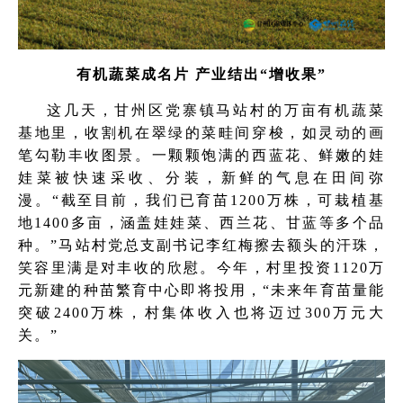
有机蔬菜成名片 产业结出“增收果”
这几天，甘州区党寨镇马站村的万亩有机蔬菜
基地里，收割机在翠绿的菜畦间穿梭，如灵动的画
笔勾勒丰收图景。一颗颗饱满的西蓝花、鲜嫩的娃
娃菜被快速采收、分装，新鲜的气息在田间弥
漫。“截至目前，我们已育苗1200万株，可栽植基
地1400多亩，涵盖娃娃菜、西兰花、甘蓝等多个品
种。”马站村党总支副书记李红梅擦去额头的汗珠，
笑容里满是对丰收的欣慰。今年，村里投资1120万
元新建的种苗繁育中心即将投用，“未来年育苗量能
突破2400万株，村集体收入也将迈过300万元大
关。”