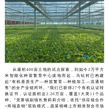
从最初400亩土地的试点探索，到如今2万平方
米智能化种苗繁育中心拔地而起，马站村已构建
起“有机基质生产—种苗繁育—种植加工—流通销
售”的全产业链闭环。“我们已获得27个有机认证转
换证书，认证面积达2.26万亩，覆盖5大类11个品
种。”党寨镇副镇长詹莉莉介绍，依托“供应链合作
+终端直销”双轨模式，蔬菜错峰上市精准契合市场