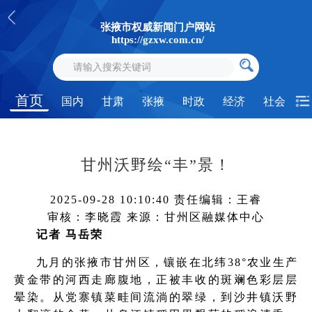
张掖市权威新闻门户网站
https://gzxw.com.cn/
首页
国内
甘肃
张掖
时政
经济
社会
甘州沃野绘“丰”景！
2025-09-28 10:10:40
责任编辑：王睿
审核：李晓霞
来源：甘州区融媒体中心
记者 马岳荣
九月的张掖市甘州区，镶嵌在北纬38°农业生产
黄金带的河西走廊腹地，正被丰收的斑斓色彩层层
晕染。从党寨镇菜畦间流淌的翠绿，到沙井镇沃野