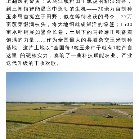
上翻滚的金黄；从乌江镇稻田里飘荡的稻浪清香，
到三闸镇智能温室中蓬勃的生机——70余万亩制种
玉米昂首挺立于田野，似在等待收获的号令；27万
亩蔬菜缀满枝头，将大地织就成鲜活的绿毯；1500
亩水稻铺展如鎏金长卷，土层下的马铃薯正积蓄着
饱满的力量……作为全国最大的县域杂交玉米制种
基地，这片土地以“全国每3粒玉米种子就有1粒产自
这里”的硬核实力，奏响了一曲科技赋能农业、产业
迭代升级的丰收欢歌。