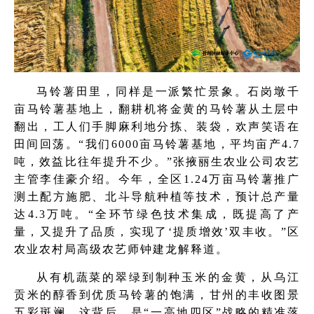
马铃薯田里，同样是一派繁忙景象。石岗墩千
亩马铃薯基地上，翻耕机将金黄的马铃薯从土层中
翻出，工人们手脚麻利地分拣、装袋，欢声笑语在
田间回荡。“我们6000亩马铃薯基地，平均亩产4.7
吨，效益比往年提升不少。”张掖丽生农业公司农艺
主管李佳豪介绍。今年，全区1.24万亩马铃薯推广
测土配方施肥、北斗导航种植等技术，预计总产量
达4.3万吨。“全环节绿色技术集成，既提高了产
量，又提升了品质，实现了‘提质增效’双丰收。”区
农业农村局高级农艺师钟建龙解释道。
从有机蔬菜的翠绿到制种玉米的金黄，从乌江
贡米的醇香到优质马铃薯的饱满，甘州的丰收图景
五彩斑斓。这背后，是“一高地四区”战略的精准落