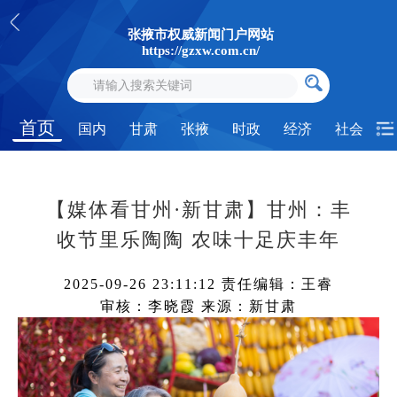
张掖市权威新闻门户网站
https://gzxw.com.cn/
首页
国内
甘肃
张掖
时政
经济
社会
【媒体看甘州·新甘肃】甘州：丰
收节里乐陶陶 农味十足庆丰年
2025-09-26 23:11:12
责任编辑：王睿
审核：李晓霞
来源：新甘肃