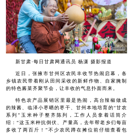
新甘肃·每日甘肃网通讯员 杨潇 摄影报道
近日，张掖市甘州区农民丰收节热闹启幕，各
乡镇农民带着刚从田间采收的新鲜作物、自家腌制
的特色酱菜齐聚节会，让丰收的气息扑面而来。
特色农产品展销区里最是热闹，高台辣椒做成
的辣酱、临泽小枣晒的枣干、甘州本地培育的“甘农
系列”玉米种子整齐陈列，工作人员拿着话筒介
绍：“这玉米种抗倒伏、产量高，去年帮老乡们每亩
多收了两百斤！”不少农民蹲在摊位前仔细查看包