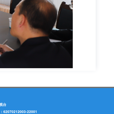
视台
70212003-22001