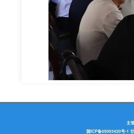
主
陇ICP备05003420号-1
甘