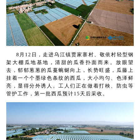
8月12日，走进乌江镇贾家寨村、敬依村轻型钢
架大棚瓜地基地，清甜的瓜香扑面而来。放眼望
去，郁郁葱葱的瓜蔓蜿蜒向上，长势旺盛，瓜藤上
挂着一个个墨绿色条纹的西瓜，大小均匀、色泽鲜
亮，显得分外诱人。工人们正在做着打秧、防虫等
管护工作，第一批西瓜
预计
15天后采收。