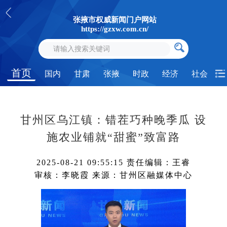
张掖市权威新闻门户网站
https://gzxw.com.cn/
首页
国内
甘肃
张掖
时政
经济
社会
甘州区乌江镇：错茬巧种晚季瓜 设
施农业铺就“甜蜜”致富路
2025-08-21 09:55:15
责任编辑：王睿
审核：李晓霞
来源：甘州区融媒体中心