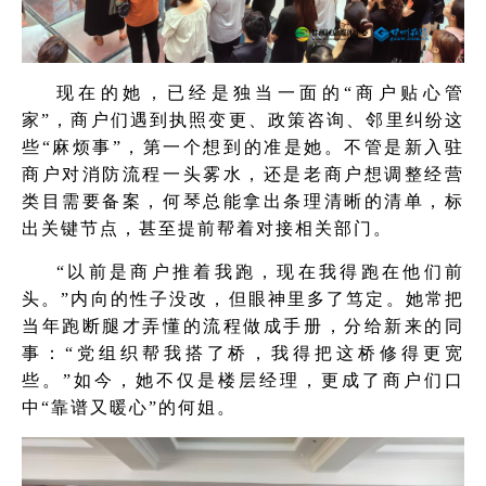
现在的她，已经是独当一面的“商户贴心管
家”，商户们遇到执照变更、政策咨询、邻里纠纷这
些“麻烦事”，第一个想到的准是她。不管是新入驻
商户对消防流程一头雾水，还是老商户想调整经营
类目需要备案，何琴总能拿出条理清晰的清单，标
出关键节点，甚至提前帮着对接相关部门。
“以前是商户推着我跑，现在我得跑在他们前
头。”内向的性子没改，但眼神里多了笃定。她常把
当年跑断腿才弄懂的流程做成手册，分给新来的同
事：“党组织帮我搭了桥，我得把这桥修得更宽
些。”如今，她不仅是楼层经理，更成了商户们口
中“靠谱又暖心”的何姐。