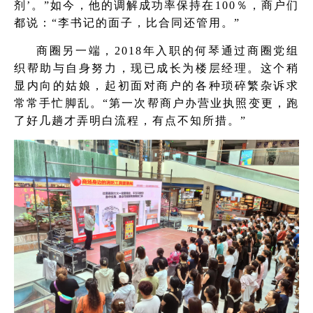
剂’。”如今，他的调解成功率保持在100％，商户们
都说：“李书记的面子，比合同还管用。”
商圈另一端，2018年入职的何琴通过商圈党组
织帮助与自身努力，现已成长为楼层经理。这个稍
显内向的姑娘，起初面对商户的各种琐碎繁杂诉求
常常手忙脚乱。“第一次帮商户办营业执照变更，跑
了好几趟才弄明白流程，有点不知所措。”