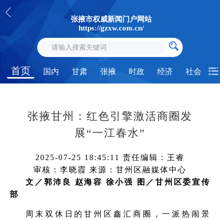
张掖市权威新闻门户网站
https://gzxw.com.cn/
首页
国内
甘肃
张掖
时政
经济
社会
张掖甘州：红色引擎激活商圈发
展“一江春水”
2025-07-25 18:45:11
责任编辑：王睿
审核：李晓霞
来源：甘州区融媒体中心
文／郭沛良 赵海容 徐小强 图／甘州区委宣传
部
周末双休日的甘州区鑫汇商圈，一派热闹景