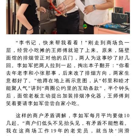
“李书记，快来帮我看看！”刚走到商场负一
层，经营小吃摊的王师傅就迎了上来。原来，隔壁
面馆的排烟管正对他的店门，两人为这事吵了好几
回。李如军把两人拉到一起，掏出本子翻开：“你看
去年老李和小张那事，后来改了排烟方向，两家生
意都好了。”他蹲在地上画示意图，从“邻里和睦才
能聚人气”讲到“商圈公约里的互助条款”，半个钟头
后，面馆老板主动提出加装排烟净化器，王师傅则
笑着要请李如军尝尝自家小吃。
这样的商户矛盾调解，李如军每月平均要做10
几起。“商户们低头不见抬头见，有矛盾不能憋着。
我在这商场工作19年的老党员，就当块‘润滑